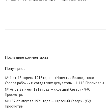
№ 15 от января 1932 года — «Красный Север»
№ 238 от октября 1981 года — «Красный Север»
Последние комментарии
Популярное
№ 1 от 18 апреля 1917 года — «Известия Вологодского
№ 237 от октября 1975 года — «Красный Север»
Совета рабочих и солдатских депутатов»
- 1 118 Просмотры
№ 49 от 29 июня 1919 года — «Красный Север»
- 940
Просмотры
№ 187 от августа 1921 года — «Красный Север»
- 939
Просмотры
№ 79 от апреля 1939 года — «Красный Север»