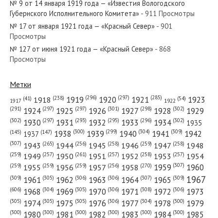
№ 9 от 14 января 1919 года — «Известия Вологодского
Губернского Исполнительного Комитета»
- 911 Просмотры
№ 17 от января 1921 года — «Красный Север»
- 901
Просмотры
№ 127 от июня 1921 года — «Красный Север»
- 868
№ 202 от октября 1958 года — «Красный Север»
Просмотры
Метки
(296)
(297)
(285)
(238)
1919
1920
1921
1923
1918
(54)
(41)
1922
1917
№ 132 от июня 1965 года — «Красный Север»
(301)
(298)
(302)
(291)
(297)
(297)
1924
1925
1926
1927
1928
1929
(302)
(302)
(297)
(293)
(295)
(296)
1930
1931
1932
1933
1934
1935
(309)
(300)
(299)
(304)
1938
1939
1940
1941
1942
(147)
(145)
1937
(307)
(265)
(256)
(258)
(259)
(258)
1943
1944
1945
1946
1947
1948
(261)
(259)
(257)
(257)
(258)
(257)
1950
1949
1951
1952
1953
1954
№ 46 от февраля 1978 года — «Красный Север»
(307)
(270)
(259)
(259)
(259)
(256)
1958
1959
1960
1955
1956
1957
1967
(309)
(305)
(306)
(306)
(307)
(309)
1961
1962
1963
1964
1965
(606)
(305)
(306)
(308)
(306)
(304)
1968
1969
1970
1971
1972
1973
(305)
(305)
(305)
(306)
(304)
(300)
1974
1975
1976
1977
1978
1979
(300)
(300)
(300)
(300)
(300)
(300)
1980
1981
1982
1983
1984
1985