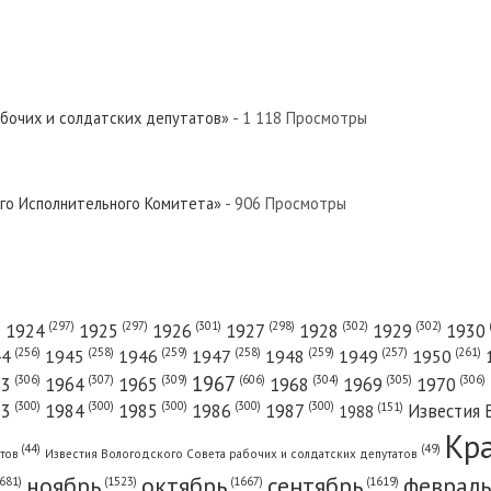
абочих и солдатских депутатов»
- 1 118 Просмотры
ого Исполнительного Комитета»
- 906 Просмотры
(301)
(298)
(302)
(302)
)
(297)
(297)
1924
1925
1926
1927
1928
1929
1930
(261)
(256)
(258)
(259)
(258)
(259)
(257)
1950
44
1945
1946
1947
1948
1949
1967
(606)
(306)
(307)
(309)
(305)
(306)
(304)
63
1964
1965
1968
1969
1970
(300)
(300)
(300)
(300)
(300)
83
1984
1985
1986
1987
Известия 
(151)
1988
Кр
(49)
(44)
атов
Известия Вологодского Совета рабочих и солдатских депутатов
ноябрь
октябрь
сентябрь
февраль
681)
(1667)
(1619)
(1523)