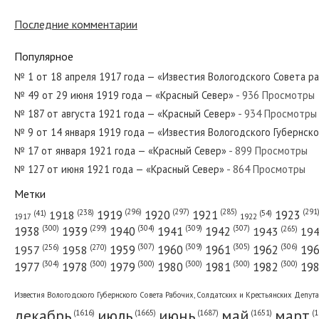
Последние комментарии
№ 259 от ноября 1970 года — «Красный Север»
Популярное
№ 1 от 18 апреля 1917 года — «Известия Вологодского Совета р
№ 49 от 29 июня 1919 года — «Красный Север»
- 936 Просмотры
№ 188 от августа 1972 года — «Красный Север»
№ 187 от августа 1921 года — «Красный Север»
- 934 Просмотры
№ 9 от 14 января 1919 года — «Известия Вологодского Губернск
№ 17 от января 1921 года — «Красный Север»
- 899 Просмотры
№ 127 от июня 1921 года — «Красный Север»
- 864 Просмотры
№ 188 от августа 1938 года — «Красный Север»
Метки
(296)
(297)
(291
(285)
(238)
1919
1920
1921
1923
1918
(54)
(41)
1922
1917
(309)
(307)
(300)
(299)
(304)
(265)
1938
1939
1940
1941
1942
1943
19
(307)
(309)
(305)
(306)
(270)
(256)
1958
1959
1960
1961
1962
19
1957
№ 132 от июня 1980 года — «Красный Север»
(304)
(300)
(300)
(300)
(300)
(300)
1977
1978
1979
1980
1981
1982
19
Известия Вологодского Губернского Совета Рабочих, Солдатских и Крестьянских Депут
декабрь
июль
июнь
май
март
(1687)
(1
(1665)
(1651)
(1616)