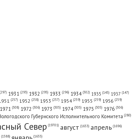
(302)
(297)
(293)
(295)
(296)
1931
1932
1933
1934
(147)
(145)
1935
1937
(257)
(258)
(257)
(259)
(259)
(259)
1951
1952
1953
1954
1955
1956
(308)
(306)
(305)
(305)
(305)
(306)
1971
1972
1973
1974
1975
1976
(280)
Вологодского Губернского Исполнительного Комитета
асный Cевер
август
апрель
(19701)
(1696)
(1653)
январь
(1655)
(1588)