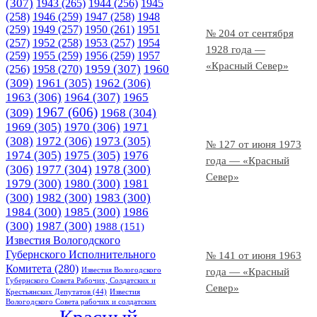
(307)
1943
(265)
1944
(256)
1945
(258)
1946
(259)
1947
(258)
1948
(259)
1949
(257)
1950
(261)
1951
№ 204 от сентября
(257)
1952
(258)
1953
(257)
1954
1928 года —
(259)
1955
(259)
1956
(259)
1957
«Красный Север»
1958
(270)
1959
(307)
1960
(256)
(309)
1961
(305)
1962
(306)
1963
(306)
1964
(307)
1965
1967
(606)
(309)
1968
(304)
1969
(305)
1970
(306)
1971
(308)
1972
(306)
1973
(305)
№ 127 от июня 1973
1974
(305)
1975
(305)
1976
года — «Красный
(306)
1977
(304)
1978
(300)
Север»
1979
(300)
1980
(300)
1981
(300)
1982
(300)
1983
(300)
1984
(300)
1985
(300)
1986
(300)
1987
(300)
1988
(151)
Известия Вологодского
Губернского Исполнительного
№ 141 от июня 1963
Комитета
(280)
Известия Вологодского
года — «Красный
Губернского Совета Рабочих, Солдатских и
Север»
Крестьянских Депутатов
(44)
Известия
Вологодского Совета рабочих и солдатских
Красный