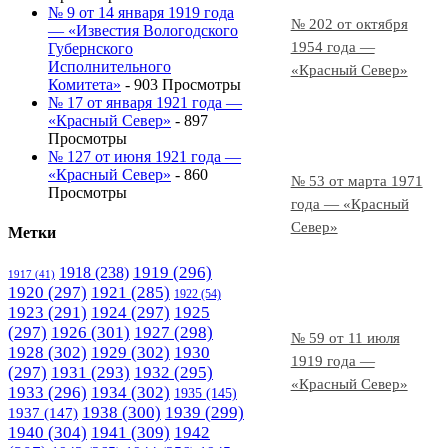
№ 9 от 14 января 1919 года
№ 202 от октября
— «Известия Вологодского
1954 года —
Губернского
Исполнительного
«Красный Север»
Комитета»
- 903 Просмотры
№ 17 от января 1921 года —
«Красный Север»
- 897
Просмотры
№ 127 от июня 1921 года —
«Красный Север»
- 860
№ 53 от марта 1971
Просмотры
года — «Красный
Север»
Метки
1919
(296)
1918
(238)
1917
(41)
1920
(297)
1921
(285)
1922
(54)
1923
(291)
1924
(297)
1925
(297)
1926
(301)
1927
(298)
№ 59 от 11 июля
1928
(302)
1929
(302)
1930
1919 года —
(297)
1931
(293)
1932
(295)
«Красный Север»
1933
(296)
1934
(302)
1935
(145)
1938
(300)
1939
(299)
1937
(147)
1940
(304)
1941
(309)
1942