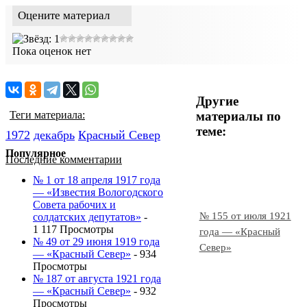
Оцените материал
Пока оценок нет
Другие
материалы по
Теги материала:
теме:
1972
декабрь
Красный Cевер
Популярное
Последние комментарии
№ 1 от 18 апреля 1917 года
— «Известия Вологодского
Совета рабочих и
№ 155 от июля 1921
солдатских депутатов»
-
1 117 Просмотры
года — «Красный
№ 49 от 29 июня 1919 года
Север»
— «Красный Север»
- 934
Просмотры
№ 187 от августа 1921 года
— «Красный Север»
- 932
Просмотры