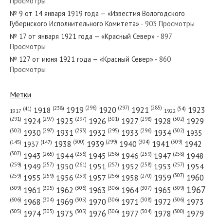
Просмотры
№ 9 от 14 января 1919 года — «Известия Вологодского
№ 163 от июля 1927 года —
Губернского Исполнительного Комитета»
- 903 Просмотры
«Красный Север»
№ 17 от января 1921 года — «Красный Север»
- 897
Просмотры
№ 58 от марта 1940 года —
№ 127 от июня 1921 года — «Красный Север»
- 860
Просмотры
«Красный Север»
Метки
(296)
(297)
(285)
(238)
1919
1920
1921
1923
1918
(54)
(41)
1922
1917
(301)
(298)
(302)
(291)
(297)
(297)
1924
1925
1926
1927
1928
1929
(302)
(302)
(297)
(293)
(295)
(296)
1930
1931
1932
1933
1934
1935
(309)
(300)
(299)
(304)
1938
1939
1940
1941
1942
(147)
(145)
1937
(307)
(265)
(256)
(258)
(259)
(258)
1943
1944
1945
1946
1947
1948
(261)
(259)
(257)
(257)
(258)
(257)
1950
1949
1951
1952
1953
1954
(307)
(270)
(259)
(259)
(259)
(256)
1958
1959
1960
1955
1956
1957
1967
(309)
(305)
(306)
(306)
(307)
(309)
1961
1962
1963
1964
1965
(606)
(305)
(306)
(308)
(306)
(304)
1968
1969
1970
1971
1972
1973
(305)
(305)
(305)
(306)
(304)
(300)
1974
1975
1976
1977
1978
1979