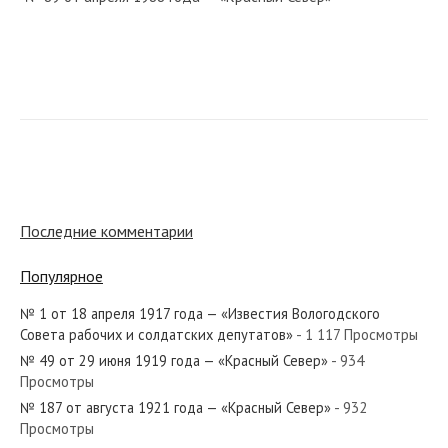
№ 279 от декабря 1985 года — «Красный Север»
№ 225 от ноября 1947 года — «Красный Север»
Последние комментарии
Популярное
№ 1 от 18 апреля 1917 года — «Известия Вологодского
№ 180 от августа 1977 года — «Красный Север»
Совета рабочих и солдатских депутатов»
- 1 117 Просмотры
№ 49 от 29 июня 1919 года — «Красный Север»
- 934
Просмотры
№ 187 от августа 1921 года — «Красный Север»
- 932
Просмотры
№ 303 от декабря 1962 года — «Красный Север»