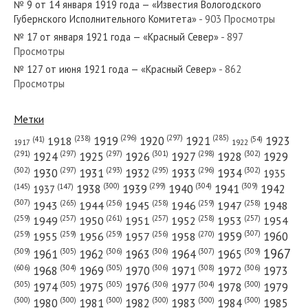
№ 9 от 14 января 1919 года — «Известия Вологодского
Губернского Исполнительного Комитета»
- 903 Просмотры
№ 17 от января 1921 года — «Красный Север»
- 897
Просмотры
№ 127 от июня 1921 года — «Красный Север»
- 862
№ 275 от ноября 1941 года — «Красный Север»
Просмотры
Метки
(296)
(297)
(285)
(238)
1919
1920
1921
1923
1918
(54)
(41)
1922
1917
№ 30 от февраля 1929 года — «Красный Север»
(301)
(298)
(302)
(291)
(297)
(297)
1924
1925
1926
1927
1928
1929
(302)
(302)
(297)
(293)
(295)
(296)
1930
1931
1932
1933
1934
1935
(309)
(300)
(299)
(304)
1938
1939
1940
1941
1942
(147)
(145)
1937
(307)
(265)
(256)
(258)
(259)
(258)
1943
1944
1945
1946
1947
1948
(261)
(259)
(257)
(257)
(258)
(257)
1950
1949
1951
1952
1953
1954
№ 80 от апреля 1945 года — «Красный Север»
(307)
(270)
(259)
(259)
(259)
(256)
1958
1959
1960
1955
1956
1957
1967
(309)
(305)
(306)
(306)
(307)
(309)
1961
1962
1963
1964
1965
(606)
(305)
(306)
(308)
(306)
(304)
1968
1969
1970
1971
1972
1973
(305)
(305)
(305)
(306)
(304)
(300)
1974
1975
1976
1977
1978
1979
(300)
(300)
(300)
(300)
(300)
(300)
1980
1981
1982
1983
1984
1985