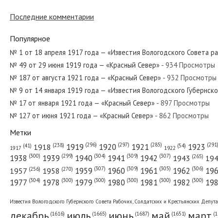
Последние комментарии
№ 110 от июня 1957 года — «Красный Север»
Популярное
№ 1 от 18 апреля 1917 года — «Известия Вологодского Совета р
№ 49 от 29 июня 1919 года — «Красный Север»
- 934 Просмотры
№ 201 от сентября 1978 года — «Красный Север»
№ 187 от августа 1921 года — «Красный Север»
- 932 Просмотры
№ 9 от 14 января 1919 года — «Известия Вологодского Губернск
№ 17 от января 1921 года — «Красный Север»
- 897 Просмотры
№ 127 от июня 1921 года — «Красный Север»
- 862 Просмотры
№ 85 от апреля 1940 года — «Красный Север»
Метки
(296)
(297)
(291
(285)
(238)
1919
1920
1921
1923
1918
(54)
(41)
1922
1917
(309)
(307)
(300)
(299)
(304)
(265)
1938
1939
1940
1941
1942
1943
19
(307)
(309)
(305)
(306)
(270)
(256)
1958
1959
1960
1961
1962
19
1957
№ 134 от июля 1950 года — «Красный Север»
(304)
(300)
(300)
(300)
(300)
(300)
1977
1978
1979
1980
1981
1982
19
Известия Вологодского Губернского Совета Рабочих, Солдатских и Крестьянских Депут
декабрь
июль
июнь
май
март
(1687)
(1
(1665)
(1651)
(1616)