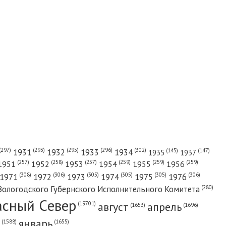
(302)
(297)
(293)
(295)
(296)
1931
1932
1933
1934
(147)
(145)
1935
1937
(257)
(258)
(257)
(259)
(259)
(259)
1951
1952
1953
1954
1955
1956
(308)
(306)
(305)
(305)
(305)
(306)
1971
1972
1973
1974
1975
1976
(280)
Вологодского Губернского Исполнительного Комитета
асный Cевер
август
апрель
(19701)
(1696)
(1653)
январь
(1655)
(1588)