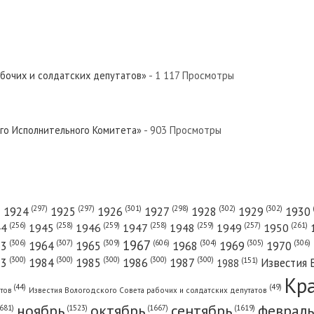
абочих и солдатских депутатов»
- 1 117 Просмотры
ого Исполнительного Комитета»
- 903 Просмотры
(301)
(298)
(302)
(302)
)
(297)
(297)
1924
1925
1926
1927
1928
1929
1930
(261)
(256)
(258)
(259)
(258)
(259)
(257)
1950
44
1945
1946
1947
1948
1949
1967
(606)
(306)
(307)
(309)
(305)
(306)
(304)
63
1964
1965
1968
1969
1970
(300)
(300)
(300)
(300)
(300)
83
1984
1985
1986
1987
Известия 
(151)
1988
Кр
(49)
(44)
атов
Известия Вологодского Совета рабочих и солдатских депутатов
ноябрь
октябрь
сентябрь
февраль
681)
(1667)
(1619)
(1523)