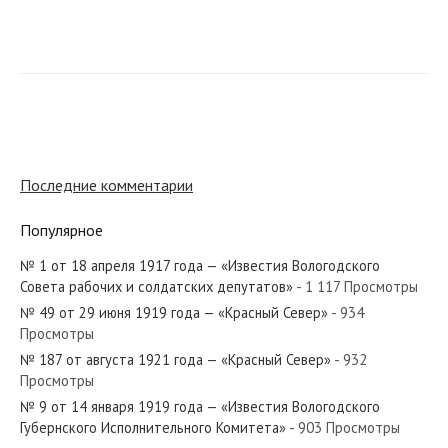
№ 146 от июня 1972 года — «Красный Север»
№ 206 от сентября 1986 года — «Красный Север»
Последние комментарии
Популярное
№ 1 от 18 апреля 1917 года — «Известия Вологодского
№ 224 от сентября 1979 года — «Красный Север»
Совета рабочих и солдатских депутатов»
- 1 117 Просмотры
№ 49 от 29 июня 1919 года — «Красный Север»
- 934
Просмотры
№ 187 от августа 1921 года — «Красный Север»
- 932
Просмотры
№ 40 от февраля 1976 года — «Красный Север»
№ 9 от 14 января 1919 года — «Известия Вологодского
Губернского Исполнительного Комитета»
- 903 Просмотры