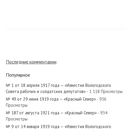
№ 45 от февраля 1969 года — «Красный Север»
№ 174 от июля 1938 года — «Красный Север»
Последние комментарии
Популярное
№ 1 от 18 апреля 1917 года — «Известия Вологодского
№ 165 от июля 1981 года — «Красный Север»
Совета рабочих и солдатских депутатов»
- 1 118 Просмотры
№ 49 от 29 июня 1919 года — «Красный Север»
- 936
Просмотры
№ 187 от августа 1921 года — «Красный Север»
- 934
Просмотры
№ 32 от февраля 1981 года — «Красный Север»
№ 9 от 14 января 1919 года — «Известия Вологодского