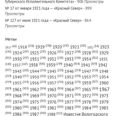
Губернского Исполнительного Комитета»
- 906 Просмотры
№ 17 от января 1921 года — «Красный Север»
- 899
Просмотры
№ 127 от июня 1921 года — «Красный Север»
- 864
№ 239 от октября 1977 года — «Красный Север»
Просмотры
Метки
(296)
(297)
(285)
(238)
1919
1920
1921
1923
1918
(54)
(41)
1922
1917
№ 141 от июня 1978 года — «Красный Север»
(301)
(298)
(302)
(291)
(297)
(297)
1924
1925
1926
1927
1928
1929
(302)
(302)
(297)
(293)
(295)
(296)
1930
1931
1932
1933
1934
1935
(309)
(300)
(299)
(304)
1938
1939
1940
1941
1942
(147)
(145)
1937
(307)
(265)
(256)
(258)
(259)
(258)
1943
1944
1945
1946
1947
1948
(261)
(259)
(257)
(257)
(258)
(257)
1950
1949
1951
1952
1953
1954
№ 257 от декабря 1953 года — «Красный Север»
(307)
(270)
(259)
(259)
(259)
(256)
1958
1959
1960
1955
1956
1957
1967
(309)
(305)
(306)
(306)
(307)
(309)
1961
1962
1963
1964
1965
(606)
(305)
(306)
(308)
(306)
(304)
1968
1969
1970
1971
1972
1973
(305)
(305)
(305)
(306)
(304)
(300)
1974
1975
1976
1977
1978
1979
(300)
(300)
(300)
(300)
(300)
(300)
1980
1981
1982
1983
1984
1985
(300)
(300)
(300)
1986
1987
Известия Вологодского
(151)
1988