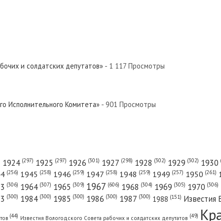
абочих и солдатских депутатов»
- 1 117 Просмотры
ого Исполнительного Комитета»
- 901 Просмотры
(301)
(298)
(302)
(302)
)
(297)
(297)
1924
1925
1926
1927
1928
1929
1930
(261)
(256)
(258)
(259)
(258)
(259)
(257)
1950
44
1945
1946
1947
1948
1949
1967
(606)
(306)
(307)
(309)
(305)
(306)
(304)
63
1964
1965
1968
1969
1970
(300)
(300)
(300)
(300)
(300)
83
1984
1985
1986
1987
Известия 
(151)
1988
Кр
(49)
(44)
атов
Известия Вологодского Совета рабочих и солдатских депутатов