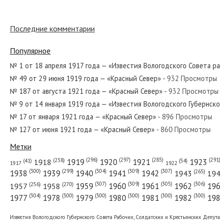
Последние комментарии
№ 269 от ноября 1961 года — «Красный Север»
Популярное
№ 1 от 18 апреля 1917 года — «Известия Вологодского Совета р
№ 49 от 29 июня 1919 года — «Красный Север»
- 932 Просмотры
№ 39 от февраля 1931 года — «Красный Север»
№ 187 от августа 1921 года — «Красный Север»
- 932 Просмотры
№ 9 от 14 января 1919 года — «Известия Вологодского Губернск
№ 17 от января 1921 года — «Красный Север»
- 896 Просмотры
№ 127 от июня 1921 года — «Красный Север»
- 860 Просмотры
№ 5 от января 1942 года — «Красный Север»
Метки
(296)
(297)
(291
(285)
(238)
1919
1920
1921
1923
1918
(54)
(41)
1922
1917
(309)
(307)
(300)
(299)
(304)
(265)
1938
1939
1940
1941
1942
1943
19
(307)
(309)
(305)
(306)
(270)
(256)
1958
1959
1960
1961
1962
19
1957
№ 87 от апреля 1943 года — «Красный Север»
(304)
(300)
(300)
(300)
(300)
(300)
1977
1978
1979
1980
1981
1982
19
Известия Вологодского Губернского Совета Рабочих, Солдатских и Крестьянских Депут