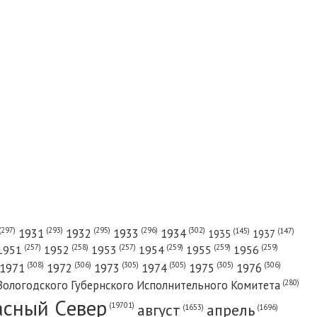
(302)
(297)
(293)
(295)
(296)
1931
1932
1933
1934
(147)
(145)
1935
1937
(257)
(258)
(257)
(259)
(259)
(259)
1951
1952
1953
1954
1955
1956
(308)
(306)
(305)
(305)
(305)
(306)
1971
1972
1973
1974
1975
1976
(280)
Вологодского Губернского Исполнительного Комитета
асный Cевер
август
апрель
(19701)
(1696)
(1653)