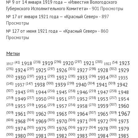
№ 9 от 14 января 1919 года — «Известия Вологодского
Губернского Исполнительного Комитета»
- 901 Просмотры
№ 17 от января 1921 года — «Красный Север»
- 897
Просмотры
№ 127 от июня 1921 года — «Красный Север»
- 860
№ 111 от мая 1973 года — «Красный Север»
Просмотры
Метки
(296)
(297)
(285)
(238)
1919
1920
1921
1923
1918
(54)
(41)
1922
1917
№ 146 от июня 1984 года — «Красный Север»
(301)
(298)
(302)
(291)
(297)
(297)
1924
1925
1926
1927
1928
1929
(302)
(302)
(297)
(293)
(295)
(296)
1930
1931
1932
1933
1934
1935
(309)
(300)
(299)
(304)
1938
1939
1940
1941
1942
(147)
(145)
1937
(307)
(265)
(256)
(258)
(259)
(258)
1943
1944
1945
1946
1947
1948
(261)
(259)
(257)
(257)
(258)
(257)
1950
1949
1951
1952
1953
1954
№ 192 от августа 1977 года — «Красный Север»
(307)
(270)
(259)
(259)
(259)
(256)
1958
1959
1960
1955
1956
1957
1967
(309)
(305)
(306)
(306)
(307)
(309)
1961
1962
1963
1964
1965
(606)
(305)
(306)
(308)
(306)
(304)
1968
1969
1970
1971
1972
1973
(305)
(305)
(305)
(306)
(304)
(300)
1974
1975
1976
1977
1978
1979
(300)
(300)
(300)
(300)
(300)
(300)
1980
1981
1982
1983
1984
1985