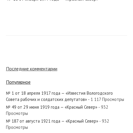
№ 79 от апреля 1960 года — «Красный Север»
№ 229 от сентября 1969 года — «Красный Север»
Последние комментарии
Популярное
№ 1 от 18 апреля 1917 года — «Известия Вологодского
№ 260 от ноября 1928 года — «Красный Север»
Совета рабочих и солдатских депутатов»
- 1 117 Просмотры
№ 49 от 29 июня 1919 года — «Красный Север»
- 932
Просмотры
№ 187 от августа 1921 года — «Красный Север»
- 932
Просмотры
№ 291 от декабря 1984 года — «Красный Север»