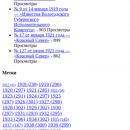
Просмотры
№ 9 от 14 января 1919 года
— «Известия Вологодского
Губернского
Исполнительного
Комитета»
- 903 Просмотры
№ 17 от января 1921 года —
«Красный Север»
- 899
Просмотры
№ 127 от июня 1921 года —
«Красный Север»
- 862
Просмотры
Метки
1919
(296)
1918
(238)
1917
(41)
1920
(297)
1921
(285)
1922
(54)
1923
(291)
1924
(297)
1925
(297)
1926
(301)
1927
(298)
1928
(302)
1929
(302)
1930
(297)
1931
(293)
1932
(295)
1933
(296)
1934
(302)
1935
(145)
1938
(300)
1939
(299)
1937
(147)