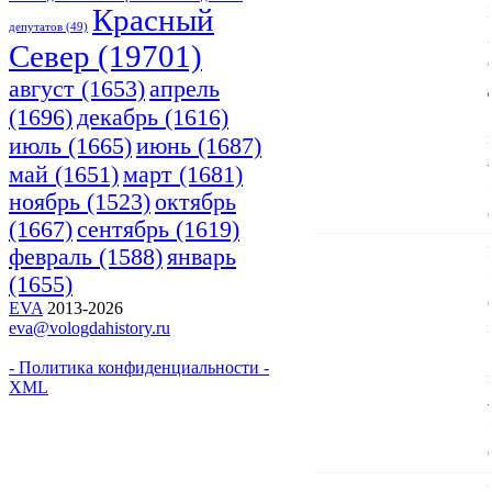
Красный
депутатов
(49)
Cевер
(19701)
апрель
август
(1653)
(1696)
декабрь
(1616)
июнь
(1687)
июль
(1665)
март
(1681)
май
(1651)
ноябрь
(1523)
октябрь
(1667)
сентябрь
(1619)
февраль
(1588)
январь
(1655)
EVA
2013-2026
eva@vologdahistory.ru
- Политика конфиденциальности -
XML