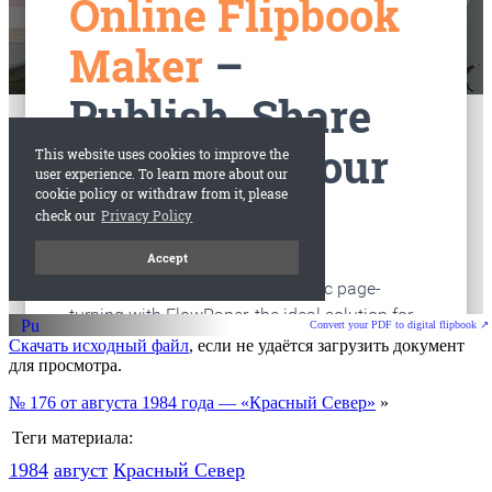
старые газеты
Вологда
Convert your PDF to digital flipbook ↗
Скачать исходный файл
, если не удаётся загрузить документ
для просмотра.
№ 176 от августа 1984 года — «Красный Север»
»
Теги материала:
1984
август
Красный Cевер