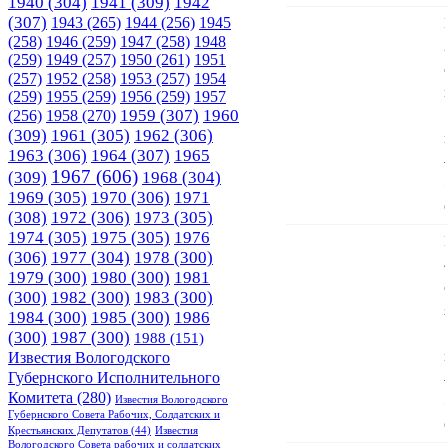
1940
(304)
1941
(309)
1942
(307)
1943
(265)
1944
(256)
1945
(258)
1946
(259)
1947
(258)
1948
(259)
1949
(257)
1950
(261)
1951
(257)
1952
(258)
1953
(257)
1954
(259)
1955
(259)
1956
(259)
1957
1958
(270)
1959
(307)
1960
(256)
(309)
1961
(305)
1962
(306)
1963
(306)
1964
(307)
1965
1967
(606)
(309)
1968
(304)
1969
(305)
1970
(306)
1971
(308)
1972
(306)
1973
(305)
1974
(305)
1975
(305)
1976
(306)
1977
(304)
1978
(300)
1979
(300)
1980
(300)
1981
(300)
1982
(300)
1983
(300)
1984
(300)
1985
(300)
1986
(300)
1987
(300)
1988
(151)
Известия Вологодского
Губернского Исполнительного
Комитета
(280)
Известия Вологодского
Губернского Совета Рабочих, Солдатских и
Крестьянских Депутатов
(44)
Известия
Вологодского Совета рабочих и солдатских