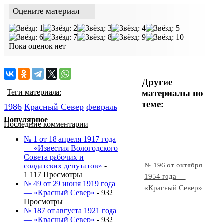
Оцените материал
Пока оценок нет
Другие
материалы по
Теги материала:
теме:
1986
Красный Cевер
февраль
Популярное
Последние комментарии
№ 1 от 18 апреля 1917 года
— «Известия Вологодского
Совета рабочих и
№ 196 от октября
солдатских депутатов»
-
1 117 Просмотры
1954 года —
№ 49 от 29 июня 1919 года
«Красный Север»
— «Красный Север»
- 932
Просмотры
№ 187 от августа 1921 года
— «Красный Север»
- 932