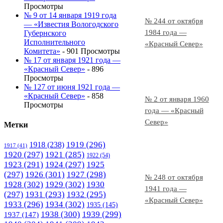
Просмотры
№ 9 от 14 января 1919 года
№ 244 от октября
— «Известия Вологодского
1984 года —
Губернского
Исполнительного
«Красный Север»
Комитета»
- 901 Просмотры
№ 17 от января 1921 года —
«Красный Север»
- 896
Просмотры
№ 127 от июня 1921 года —
«Красный Север»
- 858
№ 2 от января 1960
Просмотры
года — «Красный
Север»
Метки
1919
(296)
1918
(238)
1917
(41)
1920
(297)
1921
(285)
1922
(54)
1923
(291)
1924
(297)
1925
(297)
1926
(301)
1927
(298)
№ 248 от октября
1928
(302)
1929
(302)
1930
1941 года —
(297)
1931
(293)
1932
(295)
«Красный Север»
1933
(296)
1934
(302)
1935
(145)
1938
(300)
1939
(299)
1937
(147)