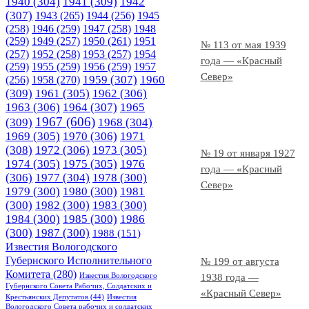
1940
(304)
1941
(309)
1942
(307)
1943
(265)
1944
(256)
1945
(258)
1946
(259)
1947
(258)
1948
(259)
1949
(257)
1950
(261)
1951
№ 113 от мая 1939
(257)
1952
(258)
1953
(257)
1954
года — «Красный
(259)
1955
(259)
1956
(259)
1957
Север»
1958
(270)
1959
(307)
1960
(256)
(309)
1961
(305)
1962
(306)
1963
(306)
1964
(307)
1965
1967
(606)
(309)
1968
(304)
1969
(305)
1970
(306)
1971
(308)
1972
(306)
1973
(305)
№ 19 от января 1927
1974
(305)
1975
(305)
1976
года — «Красный
(306)
1977
(304)
1978
(300)
Север»
1979
(300)
1980
(300)
1981
(300)
1982
(300)
1983
(300)
1984
(300)
1985
(300)
1986
(300)
1987
(300)
1988
(151)
Известия Вологодского
Губернского Исполнительного
№ 199 от августа
Комитета
(280)
Известия Вологодского
1938 года —
Губернского Совета Рабочих, Солдатских и
«Красный Север»
Крестьянских Депутатов
(44)
Известия
Вологодского Совета рабочих и солдатских