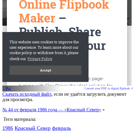
старые газеты
Вологда
Convert your PDF to digital flipbook ↗
Скачать исходный файл
, если не удаётся загрузить документ
для просмотра.
№ 44 от февраля 1986 года — «Красный Север»
»
Теги материала:
1986
Красный Cевер
февраль