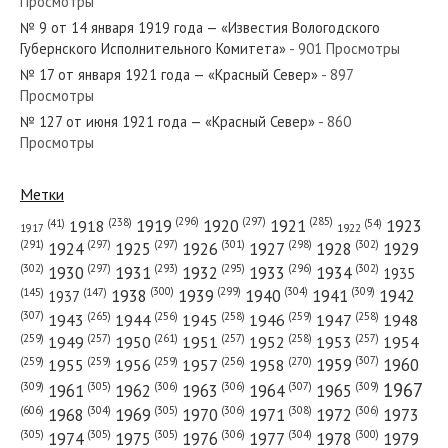
Просмотры
№ 9 от 14 января 1919 года — «Известия Вологодского
№ 251 от ноября 1921 года —
Губернского Исполнительного Комитета»
- 901 Просмотры
«Красный Север»
№ 17 от января 1921 года — «Красный Север»
- 897
Просмотры
№ 186 от сентября 1955 года —
№ 127 от июня 1921 года — «Красный Север»
- 860
Просмотры
«Красный Север»
Метки
(296)
(297)
(285)
(238)
1919
1920
1921
1923
1918
(54)
(41)
1922
1917
(301)
(298)
(302)
(291)
(297)
(297)
1924
1925
1926
1927
1928
1929
(302)
(302)
(297)
(293)
(295)
(296)
1930
1931
1932
1933
1934
1935
(309)
(300)
(299)
(304)
1938
1939
1940
1941
1942
(147)
(145)
1937
(307)
(265)
(256)
(258)
(259)
(258)
1943
1944
1945
1946
1947
1948
(261)
(259)
(257)
(257)
(258)
(257)
1950
1949
1951
1952
1953
1954
(307)
(270)
(259)
(259)
(259)
(256)
1958
1959
1960
1955
1956
1957
1967
(309)
(305)
(306)
(306)
(307)
(309)
1961
1962
1963
1964
1965
(606)
(305)
(306)
(308)
(306)
(304)
1968
1969
1970
1971
1972
1973
(305)
(305)
(305)
(306)
(304)
(300)
1974
1975
1976
1977
1978
1979