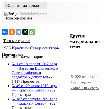
Оцените материал
Пока оценок нет
Другие
материалы по
Теги материала:
теме:
1986
Красный Cевер
сентябрь
Популярное
Последние комментарии
№ 1 от 18 апреля 1917 года
— «Известия Вологодского
Совета рабочих и
№ 222 от октября
солдатских депутатов»
-
1 117 Просмотры
1920 года —
№ 49 от 29 июня 1919 года
«Красный Север»
— «Красный Север»
- 932
Просмотры
№ 187 от августа 1921 года
— «Красный Север»
- 932
Просмотры