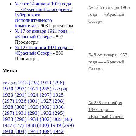
№ 9 от 14 января 1919 года
№ 12 от января 1965
— «Известия Вологодского
года — «Красный
Губернского
Исполнительного
Север»
Комитета»
- 903 Просмотры
№ 17 от января 1921 года —
«Красный Север»
- 897
Просмотры
№ 127 от июня 1921 года —
«Красный Север»
- 860
№ 8 от января 1953
Просмотры
года — «Красный
Север»
Метки
1919
(296)
1918
(238)
1917
(41)
1920
(297)
1921
(285)
1922
(54)
1923
(291)
1924
(297)
1925
(297)
1926
(301)
1927
(298)
№ 278 от ноября
1928
(302)
1929
(302)
1930
1964 года —
(297)
1931
(293)
1932
(295)
«Красный Север»
1933
(296)
1934
(302)
1935
(145)
1938
(300)
1939
(299)
1937
(147)
1940
(304)
1941
(309)
1942