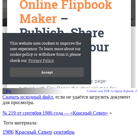
старые газеты
Вологда
Convert your PDF to digital flipbook ↗
Скачать исходный файл
, если не удаётся загрузить документ
для просмотра.
№ 219 от сентября 1986 года — «Красный Север»
»
Теги материала:
1986
Красный Cевер
сентябрь