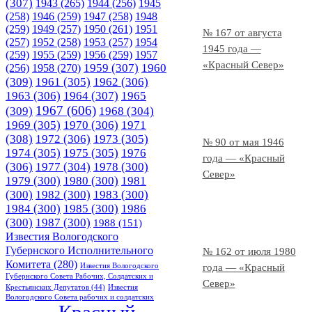
(307)
1943
(265)
1944
(256)
1945
(258)
1946
(259)
1947
(258)
1948
(259)
1949
(257)
1950
(261)
1951
№ 167 от августа
(257)
1952
(258)
1953
(257)
1954
1945 года —
(259)
1955
(259)
1956
(259)
1957
«Красный Север»
1958
(270)
1959
(307)
1960
(256)
(309)
1961
(305)
1962
(306)
1963
(306)
1964
(307)
1965
1967
(606)
(309)
1968
(304)
1969
(305)
1970
(306)
1971
(308)
1972
(306)
1973
(305)
№ 90 от мая 1946
1974
(305)
1975
(305)
1976
года — «Красный
(306)
1977
(304)
1978
(300)
Север»
1979
(300)
1980
(300)
1981
(300)
1982
(300)
1983
(300)
1984
(300)
1985
(300)
1986
(300)
1987
(300)
1988
(151)
Известия Вологодского
Губернского Исполнительного
№ 162 от июля 1980
Комитета
(280)
Известия Вологодского
года — «Красный
Губернского Совета Рабочих, Солдатских и
Север»
Крестьянских Депутатов
(44)
Известия
Вологодского Совета рабочих и солдатских
Красный