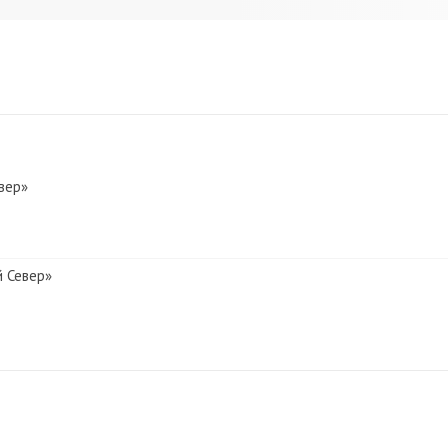
вер»
й Север»
й Север»