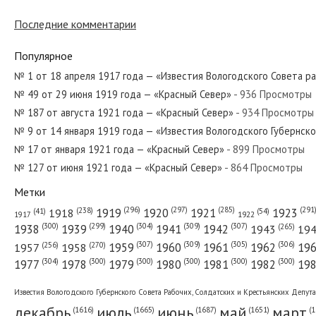
№ 241 от октября 1929 года — «Красны
Последние комментарии
Популярное
№ 143 от июня 1963 года — «Красный С
№ 1 от 18 апреля 1917 года — «Известия Вологодского Совета р
№ 49 от 29 июня 1919 года — «Красный Север»
- 936 Просмотры
№ 187 от августа 1921 года — «Красный Север»
- 934 Просмотры
№ 237 от октября 1940 года — «Красны
№ 9 от 14 января 1919 года — «Известия Вологодского Губернск
№ 17 от января 1921 года — «Красный Север»
- 899 Просмотры
№ 127 от июня 1921 года — «Красный Север»
- 864 Просмотры
Метки
№ 155 от августа 1946 года — «Красный
(296)
(297)
(291
(285)
(238)
1919
1920
1921
1923
1918
(54)
(41)
1922
1917
(309)
(307)
(300)
(299)
(304)
(265)
1938
1939
1940
1941
1942
1943
19
(307)
(309)
(305)
(306)
(270)
(256)
1958
1959
1960
1961
1962
19
1957
№ 255 от ноября 1929 года — «Красный
(304)
(300)
(300)
(300)
(300)
(300)
1977
1978
1979
1980
1981
1982
19
Известия Вологодского Губернского Совета Рабочих, Солдатских и Крестьянских Депут
декабрь
июль
июнь
май
март
(1687)
(1
(1665)
(1651)
(1616)