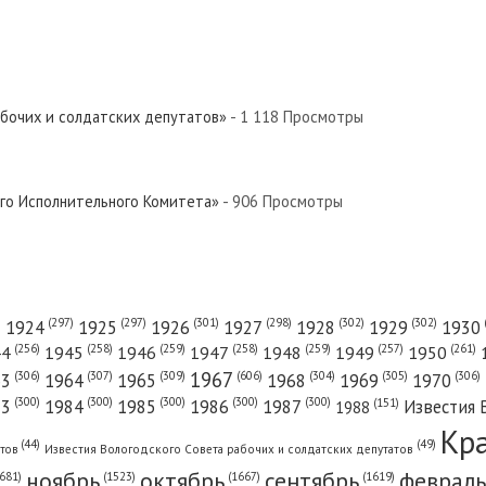
й Север»
евер»
абочих и солдатских депутатов»
- 1 118 Просмотры
й Север»
ого Исполнительного Комитета»
- 906 Просмотры
 Север»
(301)
(298)
(302)
(302)
)
(297)
(297)
1924
1925
1926
1927
1928
1929
1930
(261)
(256)
(258)
(259)
(258)
(259)
(257)
1950
44
1945
1946
1947
1948
1949
1967
(606)
(306)
(307)
(309)
(305)
(306)
(304)
63
1964
1965
1968
1969
1970
 Север»
(300)
(300)
(300)
(300)
(300)
83
1984
1985
1986
1987
Известия 
(151)
1988
Кр
(49)
(44)
атов
Известия Вологодского Совета рабочих и солдатских депутатов
ноябрь
октябрь
сентябрь
февраль
681)
(1667)
(1619)
(1523)