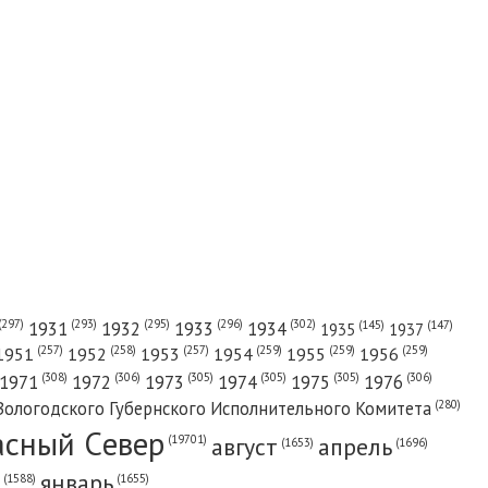
(302)
(297)
(293)
(295)
(296)
1931
1932
1933
1934
(147)
(145)
1935
1937
(257)
(258)
(257)
(259)
(259)
(259)
1951
1952
1953
1954
1955
1956
(308)
(306)
(305)
(305)
(305)
(306)
1971
1972
1973
1974
1975
1976
(280)
Вологодского Губернского Исполнительного Комитета
асный Cевер
август
апрель
(19701)
(1696)
(1653)
январь
(1655)
(1588)