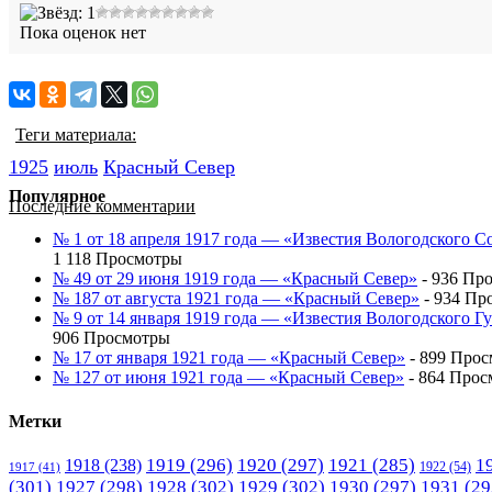
Пока оценок нет
Теги материала:
1925
июль
Красный Cевер
Популярное
Последние комментарии
№ 1 от 18 апреля 1917 года — «Известия Вологодского С
1 118 Просмотры
№ 49 от 29 июня 1919 года — «Красный Север»
- 936 Пр
№ 187 от августа 1921 года — «Красный Север»
- 934 Пр
№ 9 от 14 января 1919 года — «Известия Вологодского 
906 Просмотры
№ 17 от января 1921 года — «Красный Север»
- 899 Про
№ 127 от июня 1921 года — «Красный Север»
- 864 Прос
Метки
1919
(296)
1920
(297)
1921
(285)
1
1918
(238)
1922
(54)
1917
(41)
(301)
1927
(298)
1928
(302)
1929
(302)
1930
(297)
1931
(29