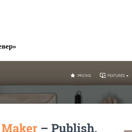
евер»