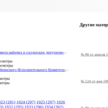
Другие матер
овета рабочих и солдатских депутатов»
-
№ 90 от апреля 
осмотры
осмотры
Губернского Исполнительного Комитета»
-
смотры
№ 124 от мая 19
мотры
923
(291)
1924
(297)
1925
(297)
1926
3)
1932
(295)
1933
(296)
1934
(302)