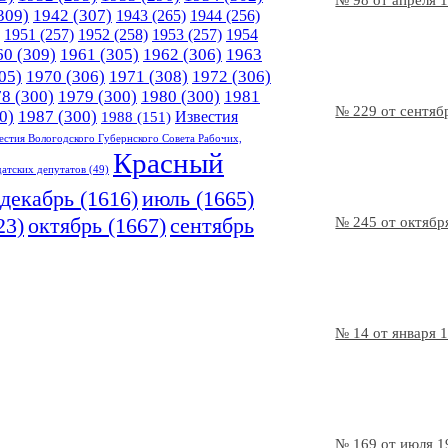
№ 98 от апреля 
309)
1942
(307)
1943
(265)
1944
(256)
1951
(257)
1952
(258)
1953
(257)
1954
60
(309)
1961
(305)
1962
(306)
1963
05)
1970
(306)
1971
(308)
1972
(306)
78
(300)
1979
(300)
1980
(300)
1981
№ 229 от сентяб
0)
1987
(300)
Известия
1988
(151)
естия Вологодского Губернского Совета Рабочих,
Красный
датских депутатов
(49)
декабрь
(1616)
июль
(1665)
23)
октябрь
(1667)
сентябрь
№ 245 от октябр
№ 14 от января 
№ 169 от июля 1