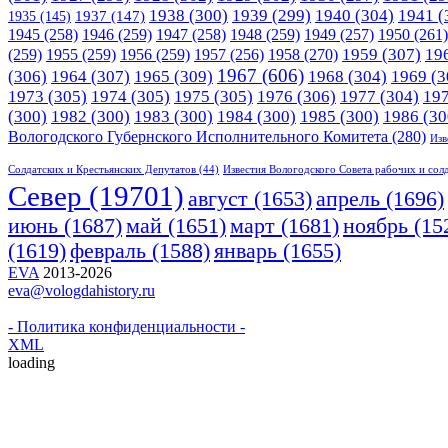
1938
(300)
1939
(299)
1940
(304)
1941
(
1935
(145)
1937
(147)
1945
(258)
1946
(259)
1947
(258)
1948
(259)
1949
(257)
1950
(261)
1958
(270)
1959
(307)
19
(259)
1955
(259)
1956
(259)
1957
(256)
1967
(606)
(306)
1964
(307)
1965
(309)
1968
(304)
1969
(3
1973
(305)
1974
(305)
1975
(305)
1976
(306)
1977
(304)
19
(300)
1982
(300)
1983
(300)
1984
(300)
1985
(300)
1986
(30
Вологодского Губернского Исполнительного Комитета
(280)
Изв
Солдатских и Крестьянских Депутатов
(44)
Известия Вологодского Совета рабочих и сол
Cевер
(19701)
апрель
(1696)
август
(1653)
июнь
(1687)
март
(1681)
май
(1651)
ноябрь
(15
(1619)
февраль
(1588)
январь
(1655)
EVA
2013-2026
eva@vologdahistory.ru
- Политика конфиденциальности -
XML
loading