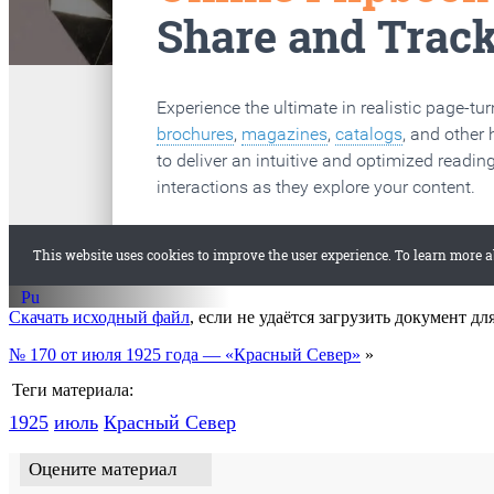
старые газеты
Вологда
Скачать исходный файл
, если не удаётся загрузить документ дл
№ 170 от июля 1925 года — «Красный Север»
»
Теги материала:
1925
июль
Красный Cевер
Оцените материал