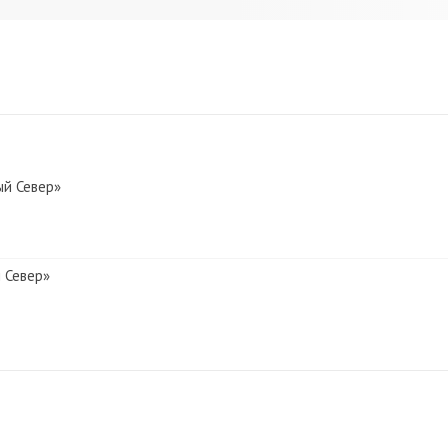
ый Север»
 Север»
евер»