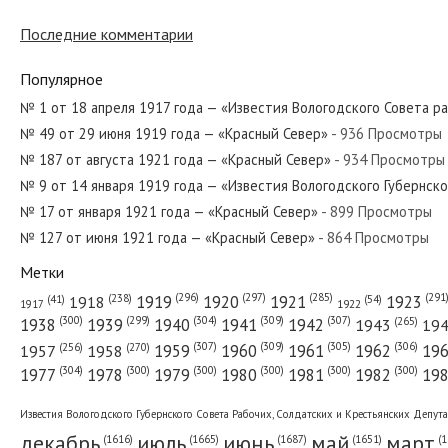
№ 147 от июня 1974 года — «Красный С
Последние комментарии
Популярное
№ 174 от августа 1943 года — «Красный
№ 1 от 18 апреля 1917 года — «Известия Вологодского Совета р
№ 49 от 29 июня 1919 года — «Красный Север»
- 936 Просмотры
№ 187 от августа 1921 года — «Красный Север»
- 934 Просмотры
№ 109 от июня 1953 года — «Красный С
№ 9 от 14 января 1919 года — «Известия Вологодского Губернск
№ 17 от января 1921 года — «Красный Север»
- 899 Просмотры
№ 127 от июня 1921 года — «Красный Север»
- 864 Просмотры
Метки
№ 81 от апреля 1954 года — «Красный 
(296)
(297)
(291
(285)
(238)
1919
1920
1921
1923
1918
(54)
(41)
1922
1917
(309)
(307)
(300)
(299)
(304)
(265)
1938
1939
1940
1941
1942
1943
19
(307)
(309)
(305)
(306)
(270)
(256)
1958
1959
1960
1961
1962
19
1957
№ 153 от июля 1938 года — «Красный С
(304)
(300)
(300)
(300)
(300)
(300)
1977
1978
1979
1980
1981
1982
19
Известия Вологодского Губернского Совета Рабочих, Солдатских и Крестьянских Депут
декабрь
июль
июнь
май
март
(1687)
(1
(1665)
(1651)
(1616)