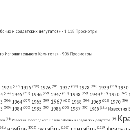
евер»
 Север»
абочих и солдатских депутатов»
- 1 118 Просмотры
евер»
ого Исполнительного Комитета»
- 906 Просмотры
Север»
(301)
(298)
(302)
(302)
)
(297)
(297)
1924
1925
1926
1927
1928
1929
1930
(261)
(256)
(258)
(259)
(258)
(259)
(257)
1950
44
1945
1946
1947
1948
1949
1967
(606)
(306)
(307)
(309)
(305)
(306)
(304)
63
1964
1965
1968
1969
1970
евер»
(300)
(300)
(300)
(300)
(300)
83
1984
1985
1986
1987
Известия 
(151)
1988
Кр
(49)
(44)
атов
Известия Вологодского Совета рабочих и солдатских депутатов
ноябрь
октябрь
сентябрь
февраль
681)
(1667)
(1619)
(1523)