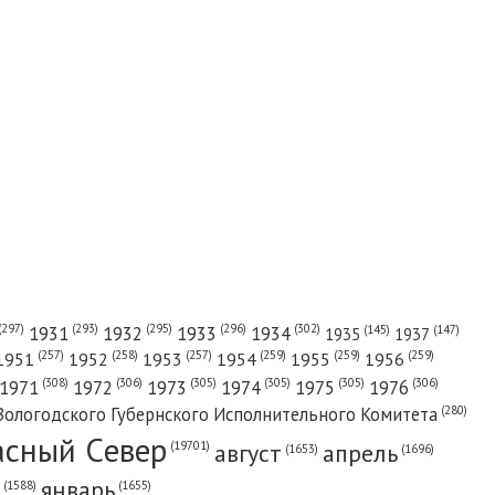
(302)
(297)
(293)
(295)
(296)
1931
1932
1933
1934
(147)
(145)
1935
1937
(257)
(258)
(257)
(259)
(259)
(259)
1951
1952
1953
1954
1955
1956
(308)
(306)
(305)
(305)
(305)
(306)
1971
1972
1973
1974
1975
1976
(280)
Вологодского Губернского Исполнительного Комитета
асный Cевер
август
апрель
(19701)
(1696)
(1653)
январь
(1655)
(1588)