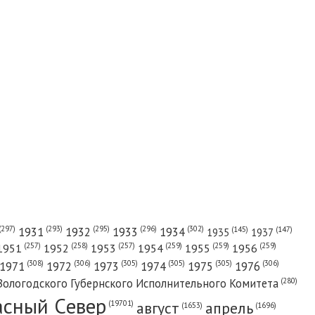
(302)
(297)
(293)
(295)
(296)
1931
1932
1933
1934
(147)
(145)
1935
1937
(257)
(258)
(257)
(259)
(259)
(259)
1951
1952
1953
1954
1955
1956
(308)
(306)
(305)
(305)
(305)
(306)
1971
1972
1973
1974
1975
1976
(280)
Вологодского Губернского Исполнительного Комитета
асный Cевер
август
апрель
(19701)
(1696)
(1653)