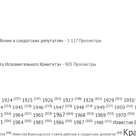
абочих и солдатских депутатов»
- 1 117 Просмотры
ого Исполнительного Комитета»
- 903 Просмотры
(301)
(298)
(302)
(302)
)
(297)
(297)
1924
1925
1926
1927
1928
1929
1930
(261)
(256)
(258)
(259)
(258)
(259)
(257)
1950
44
1945
1946
1947
1948
1949
1967
(606)
(306)
(307)
(309)
(305)
(306)
(304)
63
1964
1965
1968
1969
1970
(300)
(300)
(300)
(300)
(300)
83
1984
1985
1986
1987
Известия 
(151)
1988
Кр
(49)
(44)
атов
Известия Вологодского Совета рабочих и солдатских депутатов