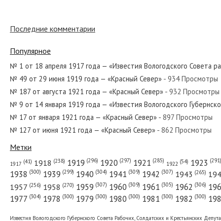
Последние комментарии
№ 201 от августа 1941 года — «Красный Север»
Популярное
№ 1 от 18 апреля 1917 года — «Известия Вологодского Совета р
№ 49 от 29 июня 1919 года — «Красный Север»
- 934 Просмотры
№ 7 от 9 мая 1919 года — «Красный Север»
№ 187 от августа 1921 года — «Красный Север»
- 932 Просмотры
№ 9 от 14 января 1919 года — «Известия Вологодского Губернск
№ 17 от января 1921 года — «Красный Север»
- 897 Просмотры
№ 127 от июня 1921 года — «Красный Север»
- 862 Просмотры
№ 90 от апреля 1960 года — «Красный Север»
Метки
(296)
(297)
(291
(285)
(238)
1919
1920
1921
1923
1918
(54)
(41)
1922
1917
(309)
(307)
(300)
(299)
(304)
(265)
1938
1939
1940
1941
1942
1943
19
(307)
(309)
(305)
(306)
(270)
(256)
1958
1959
1960
1961
1962
19
1957
№ 87 от апреля 1967 года — «Красный Север»
(304)
(300)
(300)
(300)
(300)
(300)
1977
1978
1979
1980
1981
1982
19
Известия Вологодского Губернского Совета Рабочих, Солдатских и Крестьянских Депут