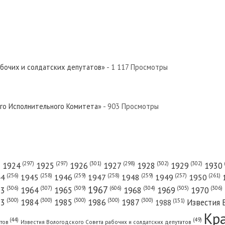
абочих и солдатских депутатов»
- 1 117 Просмотры
ого Исполнительного Комитета»
- 903 Просмотры
(301)
(298)
(302)
(302)
)
(297)
(297)
1924
1925
1926
1927
1928
1929
1930
(261)
(256)
(258)
(259)
(258)
(259)
(257)
1950
44
1945
1946
1947
1948
1949
1967
(606)
(306)
(307)
(309)
(305)
(306)
(304)
63
1964
1965
1968
1969
1970
(300)
(300)
(300)
(300)
(300)
83
1984
1985
1986
1987
Известия 
(151)
1988
Кр
(49)
(44)
атов
Известия Вологодского Совета рабочих и солдатских депутатов