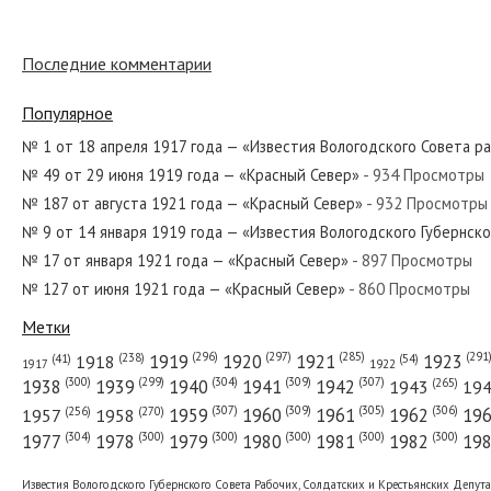
Последние комментарии
№ 227 от октября 1938 года — «Красный Север»
Популярное
№ 1 от 18 апреля 1917 года — «Известия Вологодского Совета р
№ 49 от 29 июня 1919 года — «Красный Север»
- 934 Просмотры
№ 219 от сентября 1923 года — «Красный Север»
№ 187 от августа 1921 года — «Красный Север»
- 932 Просмотры
№ 9 от 14 января 1919 года — «Известия Вологодского Губернск
№ 17 от января 1921 года — «Красный Север»
- 897 Просмотры
№ 127 от июня 1921 года — «Красный Север»
- 860 Просмотры
№ 192 от августа 1982 года — «Красный Север»
Метки
(296)
(297)
(291
(285)
(238)
1919
1920
1921
1923
1918
(54)
(41)
1922
1917
(309)
(307)
(300)
(299)
(304)
(265)
1938
1939
1940
1941
1942
1943
19
(307)
(309)
(305)
(306)
(270)
(256)
1958
1959
1960
1961
1962
19
1957
№ 238 от декабря 1944 года — «Красный Север»
(304)
(300)
(300)
(300)
(300)
(300)
1977
1978
1979
1980
1981
1982
19
Известия Вологодского Губернского Совета Рабочих, Солдатских и Крестьянских Депут