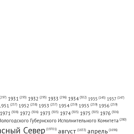
(302)
(297)
(293)
(295)
(296)
1931
1932
1933
1934
(147)
(145)
1935
1937
(257)
(258)
(257)
(259)
(259)
(259)
1951
1952
1953
1954
1955
1956
(308)
(306)
(305)
(305)
(305)
(306)
1971
1972
1973
1974
1975
1976
(280)
Вологодского Губернского Исполнительного Комитета
асный Cевер
август
апрель
(19701)
(1696)
(1653)