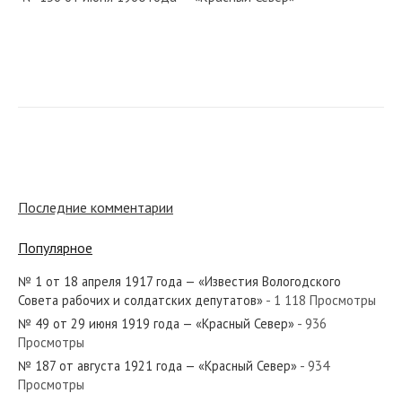
№ 96 от апреля 1932 года — «Красный Север»
№ 199 от августа 1965 года — «Красный Север»
Последние комментарии
Популярное
№ 1 от 18 апреля 1917 года — «Известия Вологодского
№ 10 от января 1960 года — «Красный Север»
Совета рабочих и солдатских депутатов»
- 1 118 Просмотры
№ 49 от 29 июня 1919 года — «Красный Север»
- 936
Просмотры
№ 187 от августа 1921 года — «Красный Север»
- 934
Просмотры
№ 192 от августа 1973 года — «Красный Север»