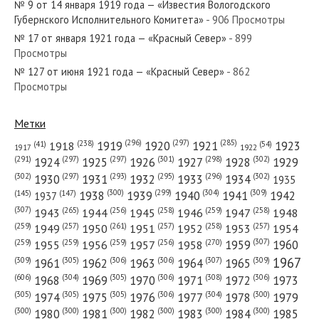
№ 9 от 14 января 1919 года — «Известия Вологодского
Губернского Исполнительного Комитета»
- 906 Просмотры
№ 17 от января 1921 года — «Красный Север»
- 899
Просмотры
№ 127 от июня 1921 года — «Красный Север»
- 862
№ 147 от июня 1929 года — «Красный Север»
Просмотры
Метки
(296)
(297)
(285)
(238)
1919
1920
1921
1923
1918
(54)
(41)
1922
1917
№ 67 от ноября 1930 года — «Красный Север»
(301)
(298)
(302)
(291)
(297)
(297)
1924
1925
1926
1927
1928
1929
(302)
(302)
(297)
(293)
(295)
(296)
1930
1931
1932
1933
1934
1935
(309)
(300)
(299)
(304)
1938
1939
1940
1941
1942
(147)
(145)
1937
(307)
(265)
(256)
(258)
(259)
(258)
1943
1944
1945
1946
1947
1948
(261)
(259)
(257)
(257)
(258)
(257)
1950
1949
1951
1952
1953
1954
№ 205 от сентября 1986 года — «Красный Север»
(307)
(270)
(259)
(259)
(259)
(256)
1958
1959
1960
1955
1956
1957
1967
(309)
(305)
(306)
(306)
(307)
(309)
1961
1962
1963
1964
1965
(606)
(305)
(306)
(308)
(306)
(304)
1968
1969
1970
1971
1972
1973
(305)
(305)
(305)
(306)
(304)
(300)
1974
1975
1976
1977
1978
1979
(300)
(300)
(300)
(300)
(300)
(300)
1980
1981
1982
1983
1984
1985