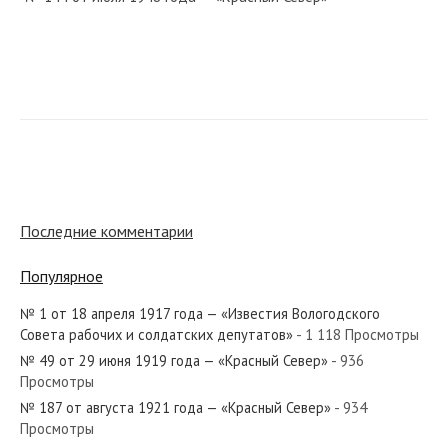
№ 201 от октября 1944 года — «Красный Север»
№ 194 от августа 1933 года — «Красный Север»
Последние комментарии
Популярное
№ 1 от 18 апреля 1917 года — «Известия Вологодского
№ 92 от апреля 1927 года — «Красный Север»
Совета рабочих и солдатских депутатов»
- 1 118 Просмотры
№ 49 от 29 июня 1919 года — «Красный Север»
- 936
Просмотры
№ 187 от августа 1921 года — «Красный Север»
- 934
Просмотры
№ 144 от июля 1921 года — «Красный Север»