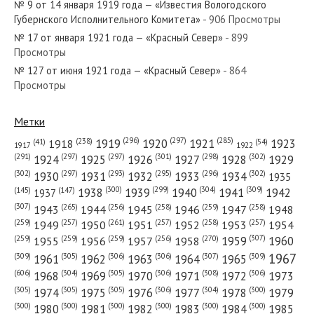
№ 9 от 14 января 1919 года — «Известия Вологодского
Губернского Исполнительного Комитета»
- 906 Просмотры
№ 17 от января 1921 года — «Красный Север»
- 899
Просмотры
№ 127 от июня 1921 года — «Красный Север»
- 864
№ 194 от августа 1941 года — «Красный Север»
Просмотры
Метки
(296)
(297)
(285)
(238)
1919
1920
1921
1923
1918
(54)
(41)
1922
1917
№ 256 от ноября 1980 года — «Красный Север»
(301)
(298)
(302)
(291)
(297)
(297)
1924
1925
1926
1927
1928
1929
(302)
(302)
(297)
(293)
(295)
(296)
1930
1931
1932
1933
1934
1935
(309)
(300)
(299)
(304)
1938
1939
1940
1941
1942
(147)
(145)
1937
(307)
(265)
(256)
(258)
(259)
(258)
1943
1944
1945
1946
1947
1948
(261)
(259)
(257)
(257)
(258)
(257)
1950
1949
1951
1952
1953
1954
№ 280 от декабря 1983 года — «Красный Север»
(307)
(270)
(259)
(259)
(259)
(256)
1958
1959
1960
1955
1956
1957
1967
(309)
(305)
(306)
(306)
(307)
(309)
1961
1962
1963
1964
1965
(606)
(305)
(306)
(308)
(306)
(304)
1968
1969
1970
1971
1972
1973
(305)
(305)
(305)
(306)
(304)
(300)
1974
1975
1976
1977
1978
1979
(300)
(300)
(300)
(300)
(300)
(300)
1980
1981
1982
1983
1984
1985