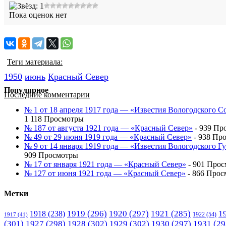
Пока оценок нет
Теги материала:
1950
июнь
Красный Cевер
Популярное
Последние комментарии
№ 1 от 18 апреля 1917 года — «Известия Вологодского С
1 118 Просмотры
№ 187 от августа 1921 года — «Красный Север»
- 939 Пр
№ 49 от 29 июня 1919 года — «Красный Север»
- 938 Пр
№ 9 от 14 января 1919 года — «Известия Вологодского 
909 Просмотры
№ 17 от января 1921 года — «Красный Север»
- 901 Про
№ 127 от июня 1921 года — «Красный Север»
- 866 Прос
Метки
1919
(296)
1920
(297)
1921
(285)
1
1918
(238)
1922
(54)
1917
(41)
(301)
1927
(298)
1928
(302)
1929
(302)
1930
(297)
1931
(29