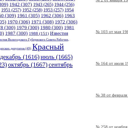
№ 2 от января 1
309)
1942
(307)
1943
(265)
1944
(256)
1951
(257)
1952
(258)
1953
(257)
1954
60
(309)
1961
(305)
1962
(306)
1963
05)
1970
(306)
1971
(308)
1972
(306)
78
(300)
1979
(300)
1980
(300)
1981
№ 103 от мая 19
0)
1987
(300)
Известия
1988
(151)
естия Вологодского Губернского Совета Рабочих,
Красный
датских депутатов
(49)
декабрь
(1616)
июль
(1665)
23)
октябрь
(1667)
сентябрь
№ 164 от июля 1
№ 38 от февраля
№ 258 от ноября