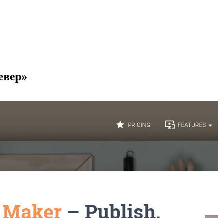
евер»