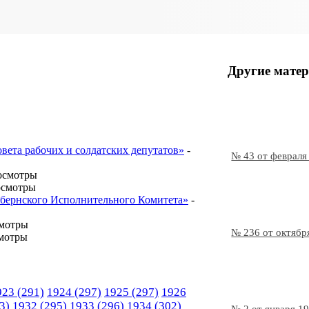
Другие матер
овета рабочих и солдатских депутатов»
-
№ 43 от февраля
осмотры
осмотры
Губернского Исполнительного Комитета»
-
смотры
№ 236 от октябр
мотры
923
(291)
1924
(297)
1925
(297)
1926
3)
1932
(295)
1933
(296)
1934
(302)