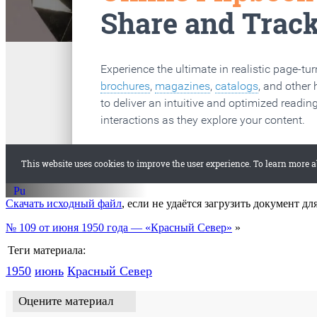
старые газеты
Вологда
Скачать исходный файл
, если не удаётся загрузить документ дл
№ 109 от июня 1950 года — «Красный Север»
»
Теги материала:
1950
июнь
Красный Cевер
Оцените материал