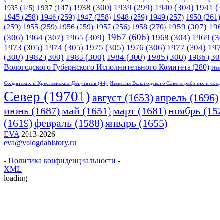
1938
(300)
1939
(299)
1940
(304)
1941
(
1935
(145)
1937
(147)
1945
(258)
1946
(259)
1947
(258)
1948
(259)
1949
(257)
1950
(261)
1958
(270)
1959
(307)
19
(259)
1955
(259)
1956
(259)
1957
(256)
1967
(606)
(306)
1964
(307)
1965
(309)
1968
(304)
1969
(3
1973
(305)
1974
(305)
1975
(305)
1976
(306)
1977
(304)
19
(300)
1982
(300)
1983
(300)
1984
(300)
1985
(300)
1986
(30
Вологодского Губернского Исполнительного Комитета
(280)
Изв
Солдатских и Крестьянских Депутатов
(44)
Известия Вологодского Совета рабочих и сол
Cевер
(19701)
апрель
(1696)
август
(1653)
июнь
(1687)
март
(1681)
май
(1651)
ноябрь
(15
(1619)
февраль
(1588)
январь
(1655)
EVA
2013-2026
eva@vologdahistory.ru
- Политика конфиденциальности -
XML
loading