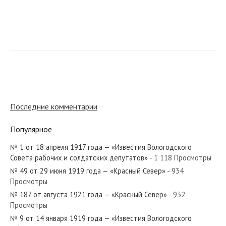
№ 269 от декабря 1931 года — «Красный Север»
№ 62 от марта 1935 года — «Красный Север»
Последние комментарии
Популярное
№ 1 от 18 апреля 1917 года — «Известия Вологодского
№ 47 от февраля 1939 года — «Красный Север»
Совета рабочих и солдатских депутатов»
- 1 118 Просмотры
№ 49 от 29 июня 1919 года — «Красный Север»
- 934
Просмотры
№ 187 от августа 1921 года — «Красный Север»
- 932
Просмотры
№ 112 от июня 1947 года — «Красный Север»
№ 9 от 14 января 1919 года — «Известия Вологодского