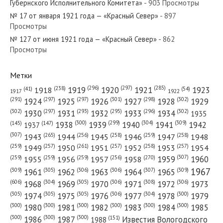
Губернского Исполнительного Комитета»
- 903 Просмотры
№ 17 от января 1921 года — «Красный Север»
- 897
Просмотры
№ 127 от июня 1921 года — «Красный Север»
- 862
№ 126 от июня 1981 года — «Красный Север»
Просмотры
Метки
(296)
(297)
(285)
(238)
1919
1920
1921
1923
1918
(54)
(41)
1922
1917
№ 155 от июля 1938 года — «Красный Север»
(301)
(298)
(302)
(291)
(297)
(297)
1924
1925
1926
1927
1928
1929
(302)
(302)
(297)
(293)
(295)
(296)
1930
1931
1932
1933
1934
1935
(309)
(300)
(299)
(304)
1938
1939
1940
1941
1942
(147)
(145)
1937
(307)
(265)
(256)
(258)
(259)
(258)
1943
1944
1945
1946
1947
1948
(261)
(259)
(257)
(257)
(258)
(257)
1950
1949
1951
1952
1953
1954
№ 195 от августа 1934 года — «Красный Север»
(307)
(270)
(259)
(259)
(259)
(256)
1958
1959
1960
1955
1956
1957
1967
(309)
(305)
(306)
(306)
(307)
(309)
1961
1962
1963
1964
1965
(606)
(305)
(306)
(308)
(306)
(304)
1968
1969
1970
1971
1972
1973
(305)
(305)
(305)
(306)
(304)
(300)
1974
1975
1976
1977
1978
1979
(300)
(300)
(300)
(300)
(300)
(300)
1980
1981
1982
1983
1984
1985
(300)
(300)
(300)
1986
1987
Известия Вологодского
(151)
1988