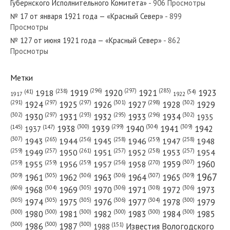
Губернского Исполнительного Комитета»
- 906 Просмотры
«Красный Север»
№ 17 от января 1921 года — «Красный Север»
- 899
Просмотры
№ 127 от июня 1921 года — «Красный Север»
№ 33 от февраля 1948 года —
- 862
Просмотры
«Красный Север»
Метки
(296)
(297)
(285)
(238)
1919
1920
1921
1923
1918
(54)
(41)
1922
1917
(301)
(298)
(302)
(291)
(297)
(297)
1924
1925
1926
1927
1928
1929
(302)
(302)
(297)
(293)
(295)
(296)
1930
1931
1932
1933
1934
1935
(309)
(300)
(299)
(304)
1938
1939
1940
1941
1942
(147)
(145)
1937
(307)
(265)
(256)
(258)
(259)
(258)
1943
1944
1945
1946
1947
1948
(261)
(259)
(257)
(257)
(258)
(257)
1950
1949
1951
1952
1953
1954
(307)
(270)
(259)
(259)
(259)
(256)
1958
1959
1960
1955
1956
1957
1967
(309)
(305)
(306)
(306)
(307)
(309)
1961
1962
1963
1964
1965
(606)
(305)
(306)
(308)
(306)
(304)
1968
1969
1970
1971
1972
1973
(305)
(305)
(305)
(306)
(304)
(300)
1974
1975
1976
1977
1978
1979
(300)
(300)
(300)
(300)
(300)
(300)
1980
1981
1982
1983
1984
1985
(300)
(300)
(300)
1986
1987
Известия Вологодского
(151)
1988