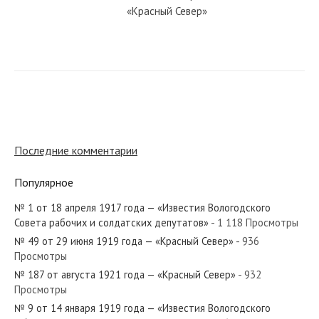
«Красный Север»
№ 100 от мая 1938 года — «Красный
Север»
№ 88 от апреля 1982 года —
«Красный Север»
Последние комментарии
Популярное
№ 259 от ноября 1970 года —
«Красный Север»
№ 1 от 18 апреля 1917 года — «Известия Вологодского
Совета рабочих и солдатских депутатов»
- 1 118 Просмотры
№ 49 от 29 июня 1919 года — «Красный Север»
- 936
№ 117 от мая 1934 года — «Красный
Просмотры
Север»
№ 187 от августа 1921 года — «Красный Север»
- 932
Просмотры
№ 9 от 14 января 1919 года — «Известия Вологодского
№ 71 от марта 1940 года —