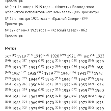
Просмотры
№ 9 от 14 января 1919 года — «Известия Вологодского
№ 34 от февраля 1929 года —
Губернского Исполнительного Комитета»
- 906 Просмотры
«Красный Север»
№ 17 от января 1921 года — «Красный Север»
- 899
Просмотры
№ 186 от августа 1959 года —
№ 127 от июня 1921 года — «Красный Север»
- 862
Просмотры
«Красный Север»
Метки
(296)
(297)
(285)
(238)
1919
1920
1921
1923
1918
(54)
(41)
1922
1917
(301)
(298)
(302)
(291)
(297)
(297)
1924
1925
1926
1927
1928
1929
(302)
(302)
(297)
(293)
(295)
(296)
1930
1931
1932
1933
1934
1935
(309)
(300)
(299)
(304)
1938
1939
1940
1941
1942
(147)
(145)
1937
(307)
(265)
(256)
(258)
(259)
(258)
1943
1944
1945
1946
1947
1948
(261)
(259)
(257)
(257)
(258)
(257)
1950
1949
1951
1952
1953
1954
(307)
(270)
(259)
(259)
(259)
(256)
1958
1959
1960
1955
1956
1957
1967
(309)
(305)
(306)
(306)
(307)
(309)
1961
1962
1963
1964
1965
(606)
(305)
(306)
(308)
(306)
(304)
1968
1969
1970
1971
1972
1973
(305)
(305)
(305)
(306)
(304)
(300)
1974
1975
1976
1977
1978
1979