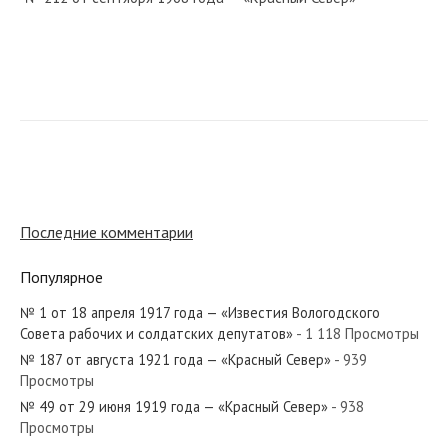
№ 84 от апреля 1958 года — «Красный Север»
№ 52 от 3 июля 1919 года — «Красный Север»
Последние комментарии
Популярное
№ 1 от 18 апреля 1917 года — «Известия Вологодского
№ 294 от декабря 1959 года — «Красный Север»
Совета рабочих и солдатских депутатов»
- 1 118 Просмотры
№ 187 от августа 1921 года — «Красный Север»
- 939
Просмотры
№ 49 от 29 июня 1919 года — «Красный Север»
- 938
Просмотры
№ 252 от ноября 1982 года — «Красный Север»