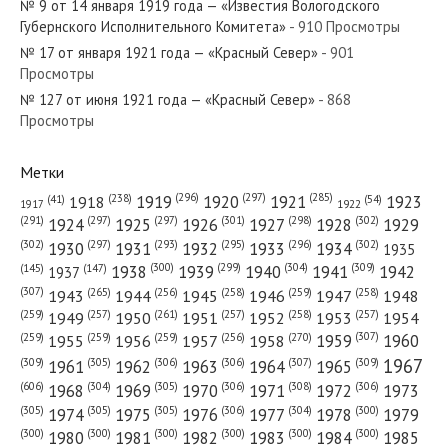
№ 9 от 14 января 1919 года — «Известия Вологодского
Губернского Исполнительного Комитета»
- 910 Просмотры
№ 17 от января 1921 года — «Красный Север»
- 901
Просмотры
№ 127 от июня 1921 года — «Красный Север»
- 868
№ 221 от сентября 1931 года — «Красный Север»
Просмотры
Метки
(296)
(297)
(285)
(238)
1919
1920
1921
1923
1918
(54)
(41)
1922
1917
№ 73 от марта 1928 года — «Красный Север»
(301)
(298)
(302)
(291)
(297)
(297)
1924
1925
1926
1927
1928
1929
(302)
(302)
(297)
(293)
(295)
(296)
1930
1931
1932
1933
1934
1935
(309)
(300)
(299)
(304)
1938
1939
1940
1941
1942
(147)
(145)
1937
(307)
(265)
(256)
(258)
(259)
(258)
1943
1944
1945
1946
1947
1948
(261)
(259)
(257)
(257)
(258)
(257)
1950
1949
1951
1952
1953
1954
№ 17 от января 1967 года — «Красный Север»
(307)
(270)
(259)
(259)
(259)
(256)
1958
1959
1960
1955
1956
1957
1967
(309)
(305)
(306)
(306)
(307)
(309)
1961
1962
1963
1964
1965
(606)
(305)
(306)
(308)
(306)
(304)
1968
1969
1970
1971
1972
1973
(305)
(305)
(305)
(306)
(304)
(300)
1974
1975
1976
1977
1978
1979
(300)
(300)
(300)
(300)
(300)
(300)
1980
1981
1982
1983
1984
1985