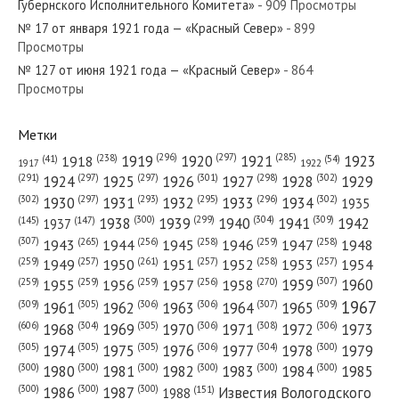
Губернского Исполнительного Комитета»
- 909 Просмотры
№ 17 от января 1921 года — «Красный Север»
- 899
Просмотры
№ 127 от июня 1921 года — «Красный Север»
- 864
№ 121 от мая 1965 года — «Красный Север»
Просмотры
Метки
(296)
(297)
(285)
(238)
1919
1920
1921
1923
1918
(54)
(41)
1922
1917
№ 268 от ноября 1961 года — «Красный Север»
(301)
(298)
(302)
(291)
(297)
(297)
1924
1925
1926
1927
1928
1929
(302)
(302)
(297)
(293)
(295)
(296)
1930
1931
1932
1933
1934
1935
(309)
(300)
(299)
(304)
1938
1939
1940
1941
1942
(147)
(145)
1937
(307)
(265)
(256)
(258)
(259)
(258)
1943
1944
1945
1946
1947
1948
(261)
(259)
(257)
(257)
(258)
(257)
1950
1949
1951
1952
1953
1954
№ 36 от февраля 1948 года — «Красный Север»
(307)
(270)
(259)
(259)
(259)
(256)
1958
1959
1960
1955
1956
1957
1967
(309)
(305)
(306)
(306)
(307)
(309)
1961
1962
1963
1964
1965
(606)
(305)
(306)
(308)
(306)
(304)
1968
1969
1970
1971
1972
1973
(305)
(305)
(305)
(306)
(304)
(300)
1974
1975
1976
1977
1978
1979
(300)
(300)
(300)
(300)
(300)
(300)
1980
1981
1982
1983
1984
1985
(300)
(300)
(300)
1986
1987
Известия Вологодского
(151)
1988