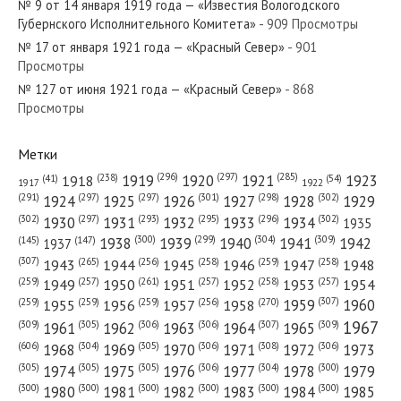
№ 9 от 14 января 1919 года — «Известия Вологодского
Губернского Исполнительного Комитета»
- 909 Просмотры
№ 17 от января 1921 года — «Красный Север»
- 901
Просмотры
№ 127 от июня 1921 года — «Красный Север»
- 868
№ 299 от декабря 1978 года — «Красный Север»
Просмотры
Метки
(296)
(297)
(285)
(238)
1919
1920
1921
1923
1918
(54)
(41)
1922
1917
№ 20 от января 1967 года — «Красный Север»
(301)
(298)
(302)
(291)
(297)
(297)
1924
1925
1926
1927
1928
1929
(302)
(302)
(297)
(293)
(295)
(296)
1930
1931
1932
1933
1934
1935
(309)
(300)
(299)
(304)
1938
1939
1940
1941
1942
(147)
(145)
1937
(307)
(265)
(256)
(258)
(259)
(258)
1943
1944
1945
1946
1947
1948
(261)
(259)
(257)
(257)
(258)
(257)
1950
1949
1951
1952
1953
1954
№ 96 от мая 1921 года — «Красный Север»
(307)
(270)
(259)
(259)
(259)
(256)
1958
1959
1960
1955
1956
1957
1967
(309)
(305)
(306)
(306)
(307)
(309)
1961
1962
1963
1964
1965
(606)
(305)
(306)
(308)
(306)
(304)
1968
1969
1970
1971
1972
1973
(305)
(305)
(305)
(306)
(304)
(300)
1974
1975
1976
1977
1978
1979
(300)
(300)
(300)
(300)
(300)
(300)
1980
1981
1982
1983
1984
1985