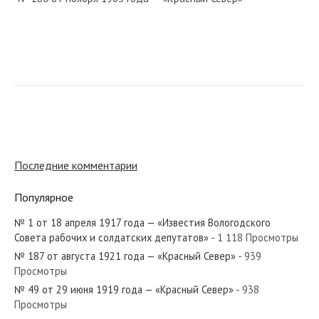
№ 104 от мая 1976 года — «Красный Север»
№ 253 от октября 1977 года — «Красный Север»
Последние комментарии
Популярное
№ 1 от 18 апреля 1917 года — «Известия Вологодского
№ 140 от июля 1953 года — «Красный Север»
Совета рабочих и солдатских депутатов»
- 1 118 Просмотры
№ 187 от августа 1921 года — «Красный Север»
- 939
Просмотры
№ 49 от 29 июня 1919 года — «Красный Север»
- 938
Просмотры
№ 215 от сентября 1926 года — «Красный Север»