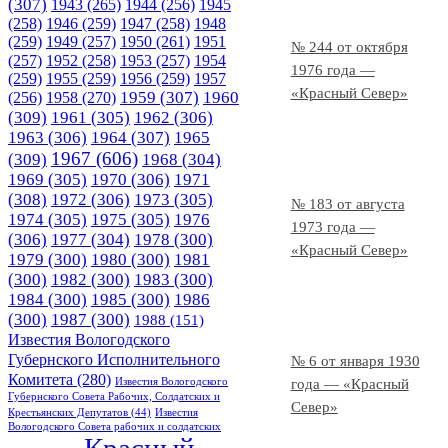
(307)
1943
(265)
1944
(256)
1945
(258)
1946
(259)
1947
(258)
1948
(259)
1949
(257)
1950
(261)
1951
№ 244 от октября
(257)
1952
(258)
1953
(257)
1954
1976 года —
(259)
1955
(259)
1956
(259)
1957
«Красный Север»
1958
(270)
1959
(307)
1960
(256)
(309)
1961
(305)
1962
(306)
1963
(306)
1964
(307)
1965
1967
(606)
(309)
1968
(304)
1969
(305)
1970
(306)
1971
(308)
1972
(306)
1973
(305)
№ 183 от августа
1974
(305)
1975
(305)
1976
1973 года —
(306)
1977
(304)
1978
(300)
«Красный Север»
1979
(300)
1980
(300)
1981
(300)
1982
(300)
1983
(300)
1984
(300)
1985
(300)
1986
(300)
1987
(300)
1988
(151)
Известия Вологодского
Губернского Исполнительного
№ 6 от января 1930
Комитета
(280)
Известия Вологодского
года — «Красный
Губернского Совета Рабочих, Солдатских и
Север»
Крестьянских Депутатов
(44)
Известия
Вологодского Совета рабочих и солдатских
Красный