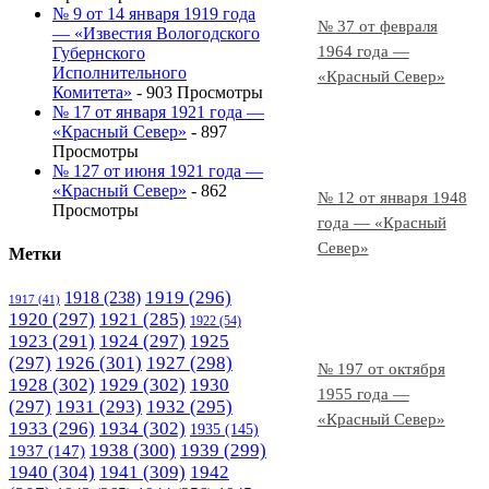
№ 9 от 14 января 1919 года
№ 37 от февраля
— «Известия Вологодского
1964 года —
Губернского
Исполнительного
«Красный Север»
Комитета»
- 903 Просмотры
№ 17 от января 1921 года —
«Красный Север»
- 897
Просмотры
№ 127 от июня 1921 года —
«Красный Север»
- 862
№ 12 от января 1948
Просмотры
года — «Красный
Север»
Метки
1919
(296)
1918
(238)
1917
(41)
1920
(297)
1921
(285)
1922
(54)
1923
(291)
1924
(297)
1925
(297)
1926
(301)
1927
(298)
№ 197 от октября
1928
(302)
1929
(302)
1930
1955 года —
(297)
1931
(293)
1932
(295)
«Красный Север»
1933
(296)
1934
(302)
1935
(145)
1938
(300)
1939
(299)
1937
(147)
1940
(304)
1941
(309)
1942