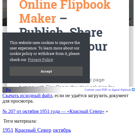
старые газеты
Вологда
Convert your PDF to digital flipbook
Скачать исходный файл
, если не удаётся загрузить документ
для просмотра.
№ 207 от октября 1951 года — «Красный Север»
»
Теги материала:
1951
Красный Cевер
октябрь