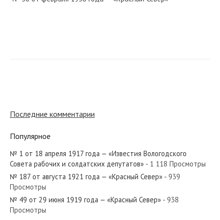
№ 155 от июля 1977 года — «Красный Север»
№ 192 от августа 1920 года — «Красный Север»
Последние комментарии
Популярное
№ 1 от 18 апреля 1917 года — «Известия Вологодского
№ 43 от февраля 1983 года — «Красный Север»
Совета рабочих и солдатских депутатов»
- 1 118 Просмотры
№ 187 от августа 1921 года — «Красный Север»
- 939
Просмотры
№ 49 от 29 июня 1919 года — «Красный Север»
- 938
Просмотры
№ 141 от 7 июля 1918 года — «Известия Вологодского