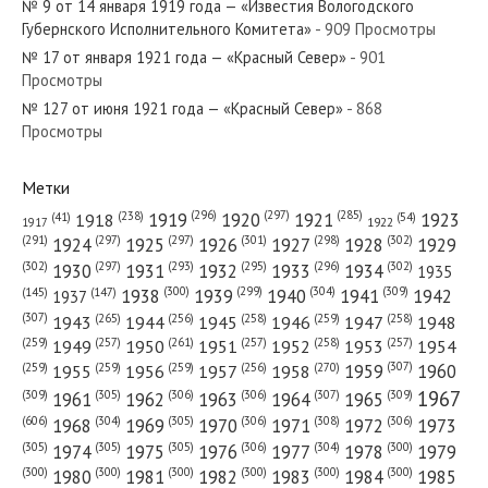
№ 9 от 14 января 1919 года — «Известия Вологодского
Губернского Исполнительного Комитета»...
Губернского Исполнительного Комитета»
- 909 Просмотры
№ 17 от января 1921 года — «Красный Север»
- 901
Просмотры
№ 127 от июня 1921 года — «Красный Север»
- 868
Просмотры
№ 137 от июня 1985 года — «Красный Север»
Метки
(296)
(297)
(285)
(238)
1919
1920
1921
1923
1918
(54)
(41)
1922
1917
(301)
(298)
(302)
(291)
(297)
(297)
1924
1925
1926
1927
1928
1929
№ 242 от октября 1981 года — «Красный Север»
(302)
(302)
(297)
(293)
(295)
(296)
1930
1931
1932
1933
1934
1935
(309)
(300)
(299)
(304)
1938
1939
1940
1941
1942
(147)
(145)
1937
(307)
(265)
(256)
(258)
(259)
(258)
1943
1944
1945
1946
1947
1948
(261)
(259)
(257)
(257)
(258)
(257)
1950
1949
1951
1952
1953
1954
(307)
(270)
(259)
(259)
(259)
(256)
1958
1959
1960
1955
1956
1957
№ 223 от октября 1921 года — «Красный Север»
1967
(309)
(305)
(306)
(306)
(307)
(309)
1961
1962
1963
1964
1965
(606)
(305)
(306)
(308)
(306)
(304)
1968
1969
1970
1971
1972
1973
(305)
(305)
(305)
(306)
(304)
(300)
1974
1975
1976
1977
1978
1979
(300)
(300)
(300)
(300)
(300)
(300)
1980
1981
1982
1983
1984
1985