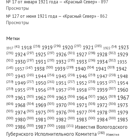
№ 17 от января 1921 года — «Красный Север»
- 897
Просмотры
№ 127 от июня 1921 года — «Красный Север»
- 862
Просмотры
№ 104 от мая 1927 года — «Красный Север»
Метки
(296)
(297)
(285)
(238)
1919
1920
1921
1923
1918
(54)
(41)
1922
1917
(301)
(298)
(302)
(291)
(297)
(297)
1924
1925
1926
1927
1928
1929
№ 36 от февраля 1963 года — «Красный Север»
(302)
(302)
(297)
(293)
(295)
(296)
1930
1931
1932
1933
1934
1935
(309)
(300)
(299)
(304)
1938
1939
1940
1941
1942
(147)
(145)
1937
(307)
(265)
(256)
(258)
(259)
(258)
1943
1944
1945
1946
1947
1948
(261)
(259)
(257)
(257)
(258)
(257)
1950
1949
1951
1952
1953
1954
(307)
(270)
(259)
(259)
(259)
(256)
1958
1959
1960
1955
1956
1957
№ 137 от июля 1957 года — «Красный Север»
1967
(309)
(305)
(306)
(306)
(307)
(309)
1961
1962
1963
1964
1965
(606)
(305)
(306)
(308)
(306)
(304)
1968
1969
1970
1971
1972
1973
(305)
(305)
(305)
(306)
(304)
(300)
1974
1975
1976
1977
1978
1979
(300)
(300)
(300)
(300)
(300)
(300)
1980
1981
1982
1983
1984
1985
(300)
(300)
(300)
1986
1987
Известия Вологодского
(151)
1988
(280)
Губернского Исполнительного Комитета
Известия