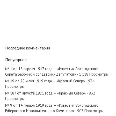
№ 131 от июня 1935 года — «Красный Север»
Последние комментарии
№ 60 от марта 1930 года — «Красный Север»
Популярное
№ 1 от 18 апреля 1917 года — «Известия Вологодского
Совета рабочих и солдатских депутатов»
- 1 118 Просмотры
№ 143 от июня 1974 года — «Красный Север»
№ 49 от 29 июня 1919 года — «Красный Север»
- 934
Просмотры
№ 187 от августа 1921 года — «Красный Север»
- 932
Просмотры
№ 9 от 14 января 1919 года — «Известия Вологодского
№ 192 от августа 1938 года — «Красный Север»
Губернского Исполнительного Комитета»
- 903 Просмотры