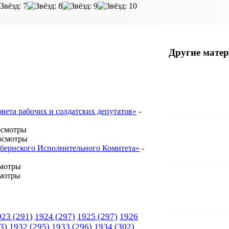
Другие матер
овета рабочих и солдатских депутатов»
-
осмотры
осмотры
Губернского Исполнительного Комитета»
-
смотры
мотры
923
(291)
1924
(297)
1925
(297)
1926
3)
1932
(295)
1933
(296)
1934
(302)