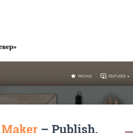
евер»