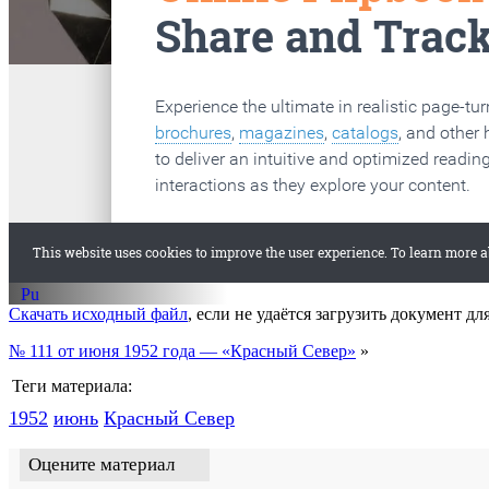
старые газеты
Вологда
Скачать исходный файл
, если не удаётся загрузить документ дл
№ 111 от июня 1952 года — «Красный Север»
»
Теги материала:
1952
июнь
Красный Cевер
Оцените материал