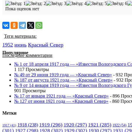
Пока оценок нет
Теги материала:
1952
июнь
Красный Cевер
Популярное
Последние комментарии
№ 1 от 18 апреля 1917 года — «Известия Вологодского С
1 117 Просмотры
№ 49 от 29 июня 1919 года — «Красный Север»
- 932 Пр
№ 187 от августа 1921 года — «Красный Север»
- 932 Пр
№ 9 от 14 января 1919 года — «Известия Вологодского 
901 Просмотры
№ 17 от января 1921 года — «Красный Север»
- 896 Про
№ 127 от июня 1921 года — «Красный Север»
- 860 Прос
Метки
1919
(296)
1920
(297)
1921
(285)
1
1918
(238)
1922
(54)
1917
(41)
(301)
1927
(298)
1928
(302)
1929
(302)
1930
(297)
1931
(29