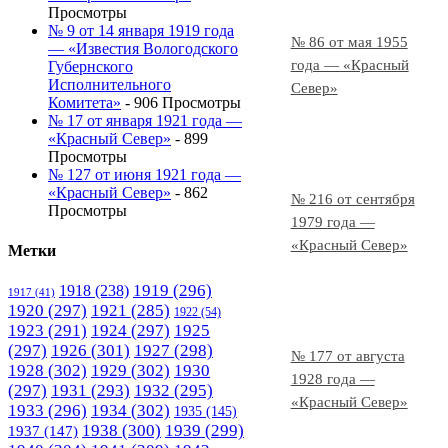
Просмотры
№ 9 от 14 января 1919 года
№ 86 от мая 1955
— «Известия Вологодского
года — «Красный
Губернского
Исполнительного
Север»
Комитета»
- 906 Просмотры
№ 17 от января 1921 года —
«Красный Север»
- 899
Просмотры
№ 127 от июня 1921 года —
«Красный Север»
- 862
№ 216 от сентября
Просмотры
1979 года —
«Красный Север»
Метки
1919
(296)
1918
(238)
1917
(41)
1920
(297)
1921
(285)
1922
(54)
1923
(291)
1924
(297)
1925
(297)
1926
(301)
1927
(298)
№ 177 от августа
1928
(302)
1929
(302)
1930
1928 года —
(297)
1931
(293)
1932
(295)
«Красный Север»
1933
(296)
1934
(302)
1935
(145)
1938
(300)
1939
(299)
1937
(147)