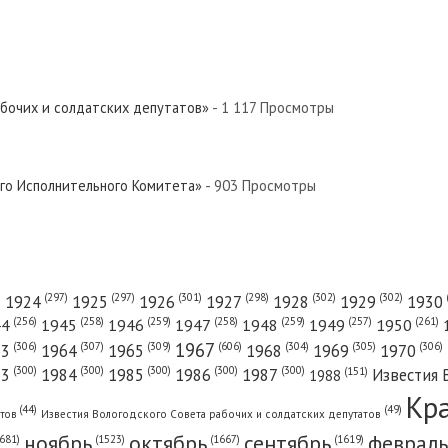
й Север»
евер»
абочих и солдатских депутатов»
- 1 117 Просмотры
вер»
ого Исполнительного Комитета»
- 903 Просмотры
й Север»
(301)
(298)
(302)
(302)
)
(297)
(297)
1924
1925
1926
1927
1928
1929
1930
(261)
(256)
(258)
(259)
(258)
(259)
(257)
1950
44
1945
1946
1947
1948
1949
1967
(606)
(306)
(307)
(309)
(305)
(306)
(304)
63
1964
1965
1968
1969
1970
вер»
(300)
(300)
(300)
(300)
(300)
83
1984
1985
1986
1987
Известия 
(151)
1988
Кр
(49)
(44)
атов
Известия Вологодского Совета рабочих и солдатских депутатов
ноябрь
октябрь
сентябрь
февраль
681)
(1667)
(1619)
(1523)