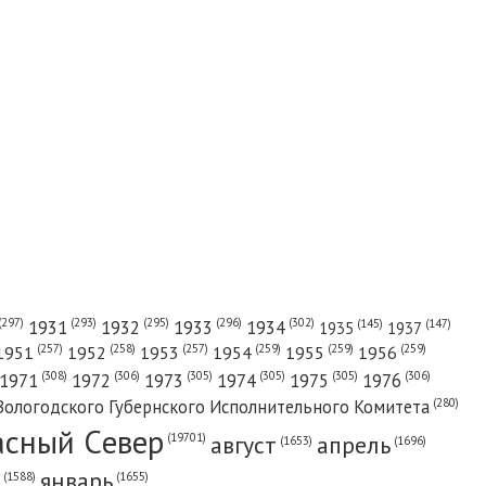
(302)
(297)
(293)
(295)
(296)
1931
1932
1933
1934
(147)
(145)
1935
1937
(257)
(258)
(257)
(259)
(259)
(259)
1951
1952
1953
1954
1955
1956
(308)
(306)
(305)
(305)
(305)
(306)
1971
1972
1973
1974
1975
1976
(280)
Вологодского Губернского Исполнительного Комитета
асный Cевер
август
апрель
(19701)
(1696)
(1653)
январь
(1655)
(1588)