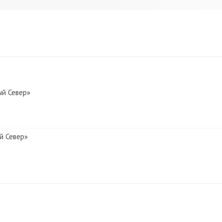
ый Север»
й Север»
й Север»