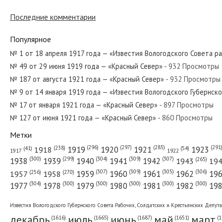
№ 236 от октября 1970 года — «Красны
Последние комментарии
Популярное
№ 154 от июля 1959 года — «Красный С
№ 1 от 18 апреля 1917 года — «Известия Вологодского Совета р
№ 49 от 29 июня 1919 года — «Красный Север»
- 932 Просмотры
№ 187 от августа 1921 года — «Красный Север»
- 932 Просмотры
№ 4 от января 1948 года — «Красный Се
№ 9 от 14 января 1919 года — «Известия Вологодского Губернск
№ 17 от января 1921 года — «Красный Север»
- 897 Просмотры
№ 127 от июня 1921 года — «Красный Север»
- 860 Просмотры
Метки
№ 288 от декабря 1977 года — «Красны
(296)
(297)
(291
(285)
(238)
1919
1920
1921
1923
1918
(54)
(41)
1922
1917
(309)
(307)
(300)
(299)
(304)
(265)
1938
1939
1940
1941
1942
1943
19
(307)
(309)
(305)
(306)
(270)
(256)
1958
1959
1960
1961
1962
19
1957
№ 112 от мая 1983 года — «Красный Се
(304)
(300)
(300)
(300)
(300)
(300)
1977
1978
1979
1980
1981
1982
19
Известия Вологодского Губернского Совета Рабочих, Солдатских и Крестьянских Депут
декабрь
июль
июнь
май
март
(1687)
(1
(1665)
(1651)
(1616)