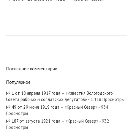
№ 118 от мая 1964 года — «Красный Север»
№ 134 от июня 1941 года — «Красный Север»
Последние комментарии
Популярное
№ 1 от 18 апреля 1917 года — «Известия Вологодского
№ 58 от марта 1973 года — «Красный Север»
Совета рабочих и солдатских депутатов»
- 1 118 Просмотры
№ 49 от 29 июня 1919 года — «Красный Север»
- 934
Просмотры
№ 187 от августа 1921 года — «Красный Север»
- 932
Просмотры
№ 117 от мая 1932 года — «Красный Север»