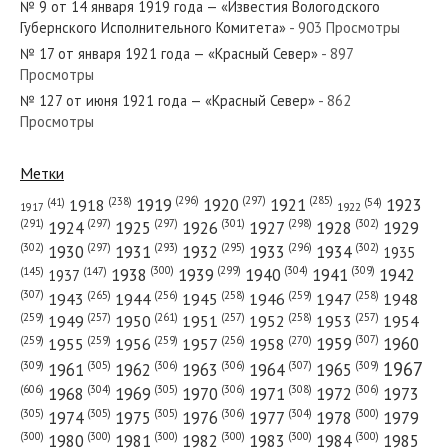
№ 9 от 14 января 1919 года — «Известия Вологодского
Губернского Исполнительного Комитета»
- 903 Просмотры
№ 17 от января 1921 года — «Красный Север»
- 897
Просмотры
№ 127 от июня 1921 года — «Красный Север»
- 862
№ 268 от ноября 1975 года — «Красный Север»
Просмотры
Метки
(296)
(297)
(285)
(238)
1919
1920
1921
1923
1918
(54)
(41)
1922
1917
№ 12 от января 1972 года — «Красный Север»
(301)
(298)
(302)
(291)
(297)
(297)
1924
1925
1926
1927
1928
1929
(302)
(302)
(297)
(293)
(295)
(296)
1930
1931
1932
1933
1934
1935
(309)
(300)
(299)
(304)
1938
1939
1940
1941
1942
(147)
(145)
1937
(307)
(265)
(256)
(258)
(259)
(258)
1943
1944
1945
1946
1947
1948
(261)
(259)
(257)
(257)
(258)
(257)
1950
1949
1951
1952
1953
1954
№ 29 от февраля 1960 года — «Красный Север»
(307)
(270)
(259)
(259)
(259)
(256)
1958
1959
1960
1955
1956
1957
1967
(309)
(305)
(306)
(306)
(307)
(309)
1961
1962
1963
1964
1965
(606)
(305)
(306)
(308)
(306)
(304)
1968
1969
1970
1971
1972
1973
(305)
(305)
(305)
(306)
(304)
(300)
1974
1975
1976
1977
1978
1979
(300)
(300)
(300)
(300)
(300)
(300)
1980
1981
1982
1983
1984
1985