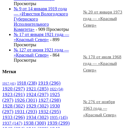
Просмотры
№ 9 от 14 января 1919 года
№ 20 от января 1973
— «Известия Вологодского
года — «Красный
Губернского
Исполнительного
Север»
Комитета»
- 909 Просмотры
№ 17 от января 1921 года —
«Красный Север»
- 899
Просмотры
№ 127 от июня 1921 года —
«Красный Север»
- 864
№ 170 от июля 1968
Просмотры
года — «Красный
Север»
Метки
1919
(296)
1918
(238)
1917
(41)
1920
(297)
1921
(285)
1922
(54)
1923
(291)
1924
(297)
1925
(297)
1926
(301)
1927
(298)
№ 276 от ноября
1928
(302)
1929
(302)
1930
1963 года —
(297)
1931
(293)
1932
(295)
«Красный Север»
1933
(296)
1934
(302)
1935
(145)
1938
(300)
1939
(299)
1937
(147)