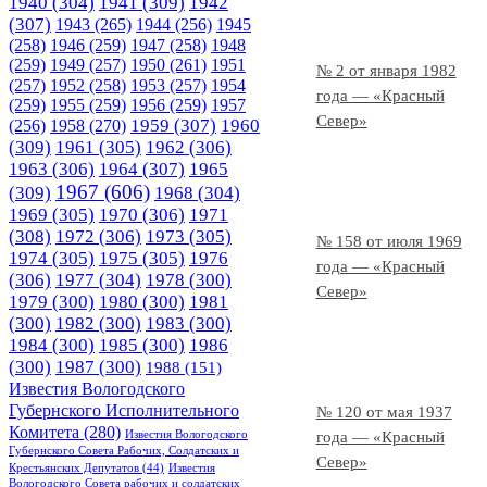
1940
(304)
1941
(309)
1942
(307)
1943
(265)
1944
(256)
1945
(258)
1946
(259)
1947
(258)
1948
(259)
1949
(257)
1950
(261)
1951
№ 2 от января 1982
(257)
1952
(258)
1953
(257)
1954
года — «Красный
(259)
1955
(259)
1956
(259)
1957
Север»
1958
(270)
1959
(307)
1960
(256)
(309)
1961
(305)
1962
(306)
1963
(306)
1964
(307)
1965
1967
(606)
(309)
1968
(304)
1969
(305)
1970
(306)
1971
(308)
1972
(306)
1973
(305)
№ 158 от июля 1969
1974
(305)
1975
(305)
1976
года — «Красный
(306)
1977
(304)
1978
(300)
Север»
1979
(300)
1980
(300)
1981
(300)
1982
(300)
1983
(300)
1984
(300)
1985
(300)
1986
(300)
1987
(300)
1988
(151)
Известия Вологодского
Губернского Исполнительного
№ 120 от мая 1937
Комитета
(280)
Известия Вологодского
года — «Красный
Губернского Совета Рабочих, Солдатских и
Север»
Крестьянских Депутатов
(44)
Известия
Вологодского Совета рабочих и солдатских