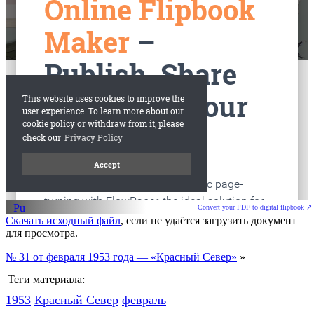
старые газеты
Вологда
Convert your PDF to digital flipbook ↗
Скачать исходный файл
, если не удаётся загрузить документ
для просмотра.
№ 31 от февраля 1953 года — «Красный Север»
»
Теги материала:
1953
Красный Cевер
февраль