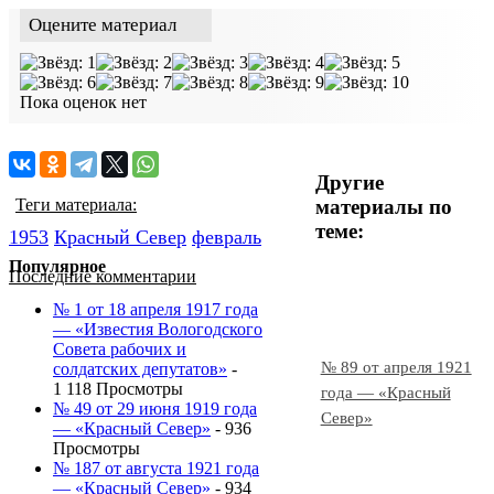
Оцените материал
Пока оценок нет
Другие
материалы по
Теги материала:
теме:
1953
Красный Cевер
февраль
Популярное
Последние комментарии
№ 1 от 18 апреля 1917 года
— «Известия Вологодского
Совета рабочих и
№ 89 от апреля 1921
солдатских депутатов»
-
1 118 Просмотры
года — «Красный
№ 49 от 29 июня 1919 года
Север»
— «Красный Север»
- 936
Просмотры
№ 187 от августа 1921 года
— «Красный Север»
- 934