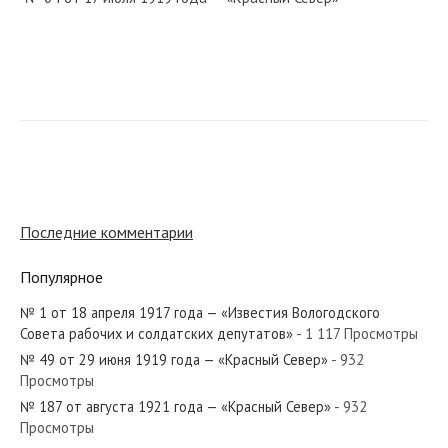
№ 155 от 5 ноября 1919 года — «Красный Север»
№ 21 от января 1959 года — «Красный Север»
Последние комментарии
Популярное
№ 1 от 18 апреля 1917 года — «Известия Вологодского
№ 239 от октября 1976 года — «Красный Север»
Совета рабочих и солдатских депутатов»
- 1 117 Просмотры
№ 49 от 29 июня 1919 года — «Красный Север»
- 932
Просмотры
№ 187 от августа 1921 года — «Красный Север»
- 932
Просмотры
№ 30 от февраля 1953 года — «Красный Север»