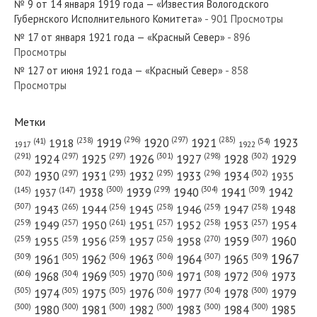
№ 9 от 14 января 1919 года — «Известия Вологодского
Губернского Исполнительного Комитета»
- 901 Просмотры
№ 17 от января 1921 года — «Красный Север»
- 896
Просмотры
№ 127 от июня 1921 года — «Красный Север»
- 858
№ 22 от января 1940 года — «Красный Север»
Просмотры
Метки
(296)
(297)
(285)
(238)
1919
1920
1921
1923
1918
(54)
(41)
1922
1917
№ 123 от мая 1940 года — «Красный Север»
(301)
(298)
(302)
(291)
(297)
(297)
1924
1925
1926
1927
1928
1929
(302)
(302)
(297)
(293)
(295)
(296)
1930
1931
1932
1933
1934
1935
(309)
(300)
(299)
(304)
1938
1939
1940
1941
1942
(147)
(145)
1937
(307)
(265)
(256)
(258)
(259)
(258)
1943
1944
1945
1946
1947
1948
(261)
(259)
(257)
(257)
(258)
(257)
1950
1949
1951
1952
1953
1954
№ 289 от декабря 1940 года — «Красный Север»
(307)
(270)
(259)
(259)
(259)
(256)
1958
1959
1960
1955
1956
1957
1967
(309)
(305)
(306)
(306)
(307)
(309)
1961
1962
1963
1964
1965
(606)
(305)
(306)
(308)
(306)
(304)
1968
1969
1970
1971
1972
1973
(305)
(305)
(305)
(306)
(304)
(300)
1974
1975
1976
1977
1978
1979
(300)
(300)
(300)
(300)
(300)
(300)
1980
1981
1982
1983
1984
1985