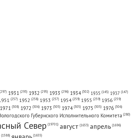
(302)
(297)
(293)
(295)
(296)
1931
1932
1933
1934
(147)
(145)
1935
1937
(257)
(258)
(257)
(259)
(259)
(259)
1951
1952
1953
1954
1955
1956
(308)
(306)
(305)
(305)
(305)
(306)
1971
1972
1973
1974
1975
1976
(280)
Вологодского Губернского Исполнительного Комитета
асный Cевер
август
апрель
(19701)
(1696)
(1653)
январь
(1655)
(1588)