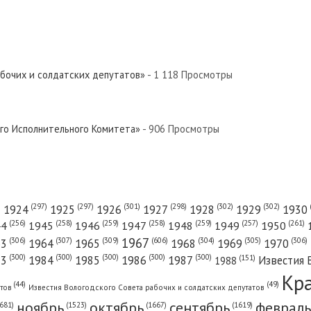
абочих и солдатских депутатов»
- 1 118 Просмотры
ого Исполнительного Комитета»
- 906 Просмотры
(301)
(298)
(302)
(302)
)
(297)
(297)
1924
1925
1926
1927
1928
1929
1930
(261)
(256)
(258)
(259)
(258)
(259)
(257)
1950
44
1945
1946
1947
1948
1949
1967
(606)
(306)
(307)
(309)
(305)
(306)
(304)
63
1964
1965
1968
1969
1970
(300)
(300)
(300)
(300)
(300)
83
1984
1985
1986
1987
Известия 
(151)
1988
Кр
(49)
(44)
атов
Известия Вологодского Совета рабочих и солдатских депутатов
ноябрь
октябрь
сентябрь
февраль
681)
(1667)
(1619)
(1523)