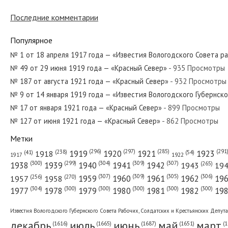
Последние комментарии
№ 112 от июня 1946 года — «Красный Север»
Популярное
№ 1 от 18 апреля 1917 года — «Известия Вологодского Совета р
№ 49 от 29 июня 1919 года — «Красный Север»
- 935 Просмотры
№ 168 от августа 1951 года — «Красный Север»
№ 187 от августа 1921 года — «Красный Север»
- 932 Просмотры
№ 9 от 14 января 1919 года — «Известия Вологодского Губернск
№ 17 от января 1921 года — «Красный Север»
- 899 Просмотры
№ 127 от июня 1921 года — «Красный Север»
- 862 Просмотры
№ 303 от декабря 1960 года — «Красный Север»
Метки
(296)
(297)
(291
(285)
(238)
1919
1920
1921
1923
1918
(54)
(41)
1922
1917
(309)
(307)
(300)
(299)
(304)
(265)
1938
1939
1940
1941
1942
1943
19
(307)
(309)
(305)
(306)
(270)
(256)
1958
1959
1960
1961
1962
19
1957
№ 129 от июня 1981 года — «Красный Север»
(304)
(300)
(300)
(300)
(300)
(300)
1977
1978
1979
1980
1981
1982
19
Известия Вологодского Губернского Совета Рабочих, Солдатских и Крестьянских Депут
декабрь
июль
июнь
май
март
(1687)
(1
(1665)
(1651)
(1616)