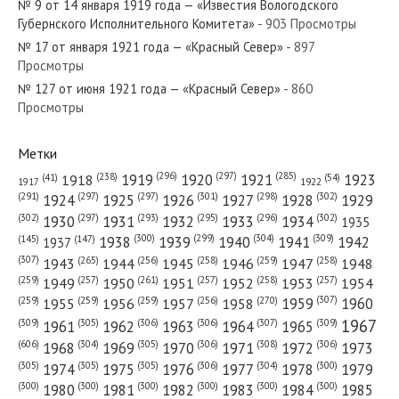
№ 9 от 14 января 1919 года — «Известия Вологодского
Губернского Исполнительного Комитета»...
Губернского Исполнительного Комитета»
- 903 Просмотры
№ 17 от января 1921 года — «Красный Север»
- 897
Просмотры
№ 127 от июня 1921 года — «Красный Север»
- 860
Просмотры
№ 126 от июня 1920 года — «Красный Север»
Метки
(296)
(297)
(285)
(238)
1919
1920
1921
1923
1918
(54)
(41)
1922
1917
(301)
(298)
(302)
(291)
(297)
(297)
1924
1925
1926
1927
1928
1929
№ 249 от декабря 1948 года — «Красный Север»
(302)
(302)
(297)
(293)
(295)
(296)
1930
1931
1932
1933
1934
1935
(309)
(300)
(299)
(304)
1938
1939
1940
1941
1942
(147)
(145)
1937
(307)
(265)
(256)
(258)
(259)
(258)
1943
1944
1945
1946
1947
1948
(261)
(259)
(257)
(257)
(258)
(257)
1950
1949
1951
1952
1953
1954
(307)
(270)
(259)
(259)
(259)
(256)
1958
1959
1960
1955
1956
1957
№ 52 от марта 1973 года — «Красный Север»
1967
(309)
(305)
(306)
(306)
(307)
(309)
1961
1962
1963
1964
1965
(606)
(305)
(306)
(308)
(306)
(304)
1968
1969
1970
1971
1972
1973
(305)
(305)
(305)
(306)
(304)
(300)
1974
1975
1976
1977
1978
1979
(300)
(300)
(300)
(300)
(300)
(300)
1980
1981
1982
1983
1984
1985