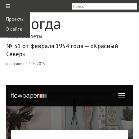
≡
Вологда
Проекты
О сайте
старые газеты
№ 31 от февраля 1954 года — «Красный
Север»
в архиве с 14.04.2019