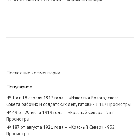
№ 228 от октября 1981 года — «Красный Север»
№ 209 от сентября 1934 года — «Красный Север»
Последние комментарии
Популярное
№ 1 от 18 апреля 1917 года — «Известия Вологодского
№ 126 от июня 1947 года — «Красный Север»
Совета рабочих и солдатских депутатов»
- 1 117 Просмотры
№ 49 от 29 июня 1919 года — «Красный Север»
- 932
Просмотры
№ 187 от августа 1921 года — «Красный Север»
- 932
Просмотры
№ 22 от 30 января 1919 года — «Известия Вологодского