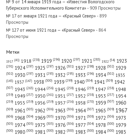
№ 9 от 14 января 1919 года — «Известия Вологодского
Губернского Исполнительного Комитета»
- 909 Просмотры
№ 17 от января 1921 года — «Красный Север»
- 899
Просмотры
№ 127 от июня 1921 года — «Красный Север»
- 864
№ 174 от июля 1925 года — «Красный Север»
Просмотры
Метки
(296)
(297)
(285)
(238)
1919
1920
1921
1923
1918
(54)
(41)
1922
1917
№ 272 от ноября 1920 года — «Красный Север»
(301)
(298)
(302)
(291)
(297)
(297)
1924
1925
1926
1927
1928
1929
(302)
(302)
(297)
(293)
(295)
(296)
1930
1931
1932
1933
1934
1935
(309)
(300)
(299)
(304)
1938
1939
1940
1941
1942
(147)
(145)
1937
(307)
(265)
(256)
(258)
(259)
(258)
1943
1944
1945
1946
1947
1948
(261)
(259)
(257)
(257)
(258)
(257)
1950
1949
1951
1952
1953
1954
№ 50 от февраля 1935 года — «Красный Север»
(307)
(270)
(259)
(259)
(259)
(256)
1958
1959
1960
1955
1956
1957
1967
(309)
(305)
(306)
(306)
(307)
(309)
1961
1962
1963
1964
1965
(606)
(305)
(306)
(308)
(306)
(304)
1968
1969
1970
1971
1972
1973
(305)
(305)
(305)
(306)
(304)
(300)
1974
1975
1976
1977
1978
1979
(300)
(300)
(300)
(300)
(300)
(300)
1980
1981
1982
1983
1984
1985