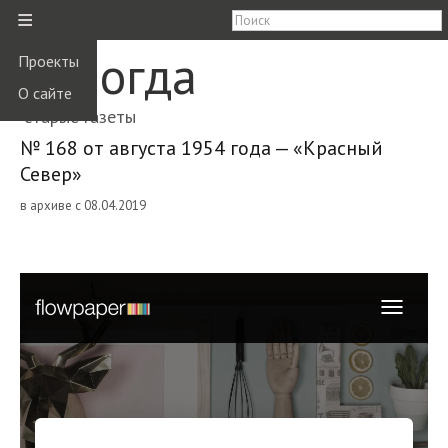
≡
Вологда
Проекты
О сайте
старые газеты
№ 168 от августа 1954 года — «Красный
Север»
в архиве с 08.04.2019