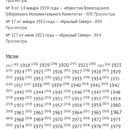
Просмотры
№ 273 от ноября 1969 года — «Красный Север»
№ 9 от 14 января 1919 года — «Известия Вологодского
Губернского Исполнительного Комитета»
- 909 Просмотры
№ 17 от января 1921 года — «Красный Север»
- 899
Просмотры
№ 127 от июня 1921 года — «Красный Север»
- 864
№ 104 от мая 1968 года — «Красный Север»
Просмотры
Метки
(296)
(297)
(285)
(238)
1919
1920
1921
1923
1918
(54)
(41)
1922
1917
№ 114 от июня 1958 года — «Красный Север»
(301)
(298)
(302)
(291)
(297)
(297)
1924
1925
1926
1927
1928
1929
(302)
(302)
(297)
(293)
(295)
(296)
1930
1931
1932
1933
1934
1935
(309)
(300)
(299)
(304)
1938
1939
1940
1941
1942
(147)
(145)
1937
(307)
(265)
(256)
(258)
(259)
(258)
1943
1944
1945
1946
1947
1948
(261)
(259)
(257)
(257)
(258)
(257)
1950
1949
1951
1952
1953
1954
№ 55 от марта 1958 года — «Красный Север»
(307)
(270)
(259)
(259)
(259)
(256)
1958
1959
1960
1955
1956
1957
1967
(309)
(305)
(306)
(306)
(307)
(309)
1961
1962
1963
1964
1965
(606)
(305)
(306)
(308)
(306)
(304)
1968
1969
1970
1971
1972
1973
(305)
(305)
(305)
(306)
(304)
(300)
1974
1975
1976
1977
1978
1979