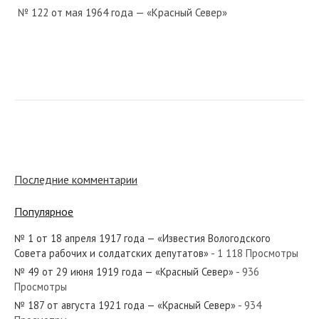
№ 122 от мая 1964 года — «Красный Север»
№ 47 от 27 июня 1919 года — «Красный Север»
№ 269 от ноября 1927 года — «Красный Север»
Последние комментарии
Популярное
№ 1 от 18 апреля 1917 года — «Известия Вологодского
№ 161 от июля 1971 года — «Красный Север»
Совета рабочих и солдатских депутатов»
- 1 118 Просмотры
№ 49 от 29 июня 1919 года — «Красный Север»
- 936
Просмотры
№ 187 от августа 1921 года — «Красный Север»
- 934