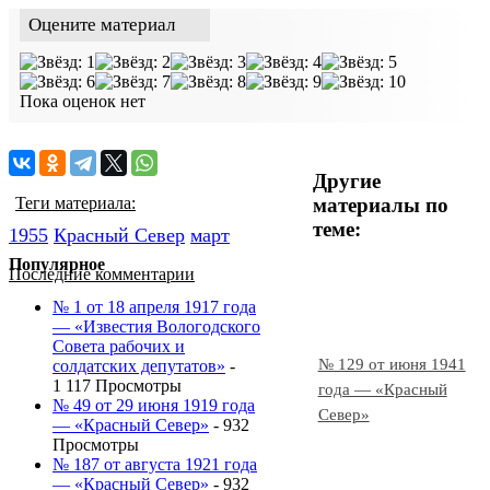
Оцените материал
Пока оценок нет
Другие
материалы по
Теги материала:
теме:
1955
Красный Cевер
март
Популярное
Последние комментарии
№ 1 от 18 апреля 1917 года
— «Известия Вологодского
Совета рабочих и
№ 129 от июня 1941
солдатских депутатов»
-
1 117 Просмотры
года — «Красный
№ 49 от 29 июня 1919 года
Север»
— «Красный Север»
- 932
Просмотры
№ 187 от августа 1921 года
— «Красный Север»
- 932