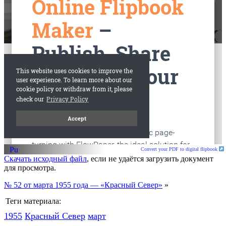
старые газеты
Вологда
Convert your PDF to digital flipbook
Скачать исходный файл
, если не удаётся загрузить документ
для просмотра.
№ 52 от марта 1955 года — «Красный Север»
»
Теги материала:
1955
Красный Cевер
март