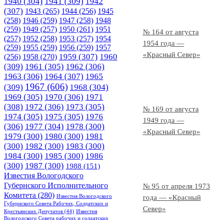
1940
(304)
1941
(309)
1942
(307)
1943
(265)
1944
(256)
1945
(258)
1946
(259)
1947
(258)
1948
(259)
1949
(257)
1950
(261)
1951
№ 164 от августа
(257)
1952
(258)
1953
(257)
1954
1954 года —
(259)
1955
(259)
1956
(259)
1957
«Красный Север»
1958
(270)
1959
(307)
1960
(256)
(309)
1961
(305)
1962
(306)
1963
(306)
1964
(307)
1965
1967
(606)
(309)
1968
(304)
1969
(305)
1970
(306)
1971
(308)
1972
(306)
1973
(305)
№ 169 от августа
1974
(305)
1975
(305)
1976
1949 года —
(306)
1977
(304)
1978
(300)
«Красный Север»
1979
(300)
1980
(300)
1981
(300)
1982
(300)
1983
(300)
1984
(300)
1985
(300)
1986
(300)
1987
(300)
1988
(151)
Известия Вологодского
Губернского Исполнительного
№ 95 от апреля 1973
Комитета
(280)
Известия Вологодского
года — «Красный
Губернского Совета Рабочих, Солдатских и
Север»
Крестьянских Депутатов
(44)
Известия
Вологодского Совета рабочих и солдатских