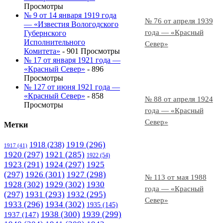
Просмотры
№ 9 от 14 января 1919 года
№ 76 от апреля 1939
— «Известия Вологодского
года — «Красный
Губернского
Исполнительного
Север»
Комитета»
- 901 Просмотры
№ 17 от января 1921 года —
«Красный Север»
- 896
Просмотры
№ 127 от июня 1921 года —
«Красный Север»
- 858
№ 88 от апреля 1924
Просмотры
года — «Красный
Север»
Метки
1919
(296)
1918
(238)
1917
(41)
1920
(297)
1921
(285)
1922
(54)
1923
(291)
1924
(297)
1925
(297)
1926
(301)
1927
(298)
№ 113 от мая 1988
1928
(302)
1929
(302)
1930
года — «Красный
(297)
1931
(293)
1932
(295)
Север»
1933
(296)
1934
(302)
1935
(145)
1938
(300)
1939
(299)
1937
(147)