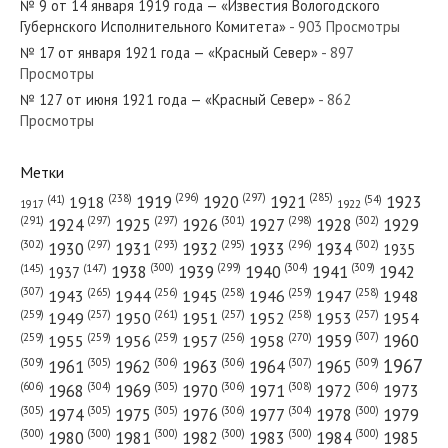
№ 9 от 14 января 1919 года — «Известия Вологодского
№ 210 от сентября 1938 года —
Губернского Исполнительного Комитета»
- 903 Просмотры
«Красный Север»
№ 17 от января 1921 года — «Красный Север»
- 897
Просмотры
№ 127 от июня 1921 года — «Красный Север»
№ 33 от февраля 1972 года —
- 862
Просмотры
«Красный Север»
Метки
(296)
(297)
(285)
(238)
1919
1920
1921
1923
1918
(54)
(41)
1922
1917
(301)
(298)
(302)
(291)
(297)
(297)
1924
1925
1926
1927
1928
1929
(302)
(302)
(297)
(293)
(295)
(296)
1930
1931
1932
1933
1934
1935
(309)
(300)
(299)
(304)
1938
1939
1940
1941
1942
(147)
(145)
1937
(307)
(265)
(256)
(258)
(259)
(258)
1943
1944
1945
1946
1947
1948
(261)
(259)
(257)
(257)
(258)
(257)
1950
1949
1951
1952
1953
1954
(307)
(270)
(259)
(259)
(259)
(256)
1958
1959
1960
1955
1956
1957
1967
(309)
(305)
(306)
(306)
(307)
(309)
1961
1962
1963
1964
1965
(606)
(305)
(306)
(308)
(306)
(304)
1968
1969
1970
1971
1972
1973
(305)
(305)
(305)
(306)
(304)
(300)
1974
1975
1976
1977
1978
1979
(300)
(300)
(300)
(300)
(300)
(300)
1980
1981
1982
1983
1984
1985