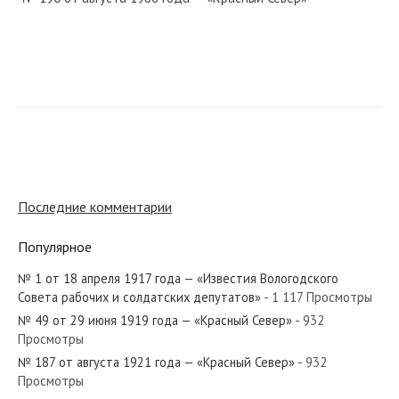
№ 208 от сентября 1934 года — «Красный Север»
№ 222 от сентября 1974 года — «Красный Север»
Последние комментарии
Популярное
№ 1 от 18 апреля 1917 года — «Известия Вологодского
№ 118 от мая 1973 года — «Красный Север»
Совета рабочих и солдатских депутатов»
- 1 117 Просмотры
№ 49 от 29 июня 1919 года — «Красный Север»
- 932
Просмотры
№ 187 от августа 1921 года — «Красный Север»
- 932
Просмотры
№ 3 от января 1950 года — «Красный Север»