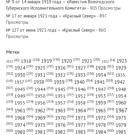
№ 9 от 14 января 1919 года — «Известия Вологодского
Губернского Исполнительного Комитета»
- 903 Просмотры
№ 17 от января 1921 года — «Красный Север»
- 897
Просмотры
№ 127 от июня 1921 года — «Красный Север»
- 860
№ 173 от июля 1940 года — «Красный Север»
Просмотры
Метки
(296)
(297)
(285)
(238)
1919
1920
1921
1923
1918
(54)
(41)
1922
1917
№ 162 от июля 1924 года — «Красный Север»
(301)
(298)
(302)
(291)
(297)
(297)
1924
1925
1926
1927
1928
1929
(302)
(302)
(297)
(293)
(295)
(296)
1930
1931
1932
1933
1934
1935
(309)
(300)
(299)
(304)
1938
1939
1940
1941
1942
(147)
(145)
1937
(307)
(265)
(256)
(258)
(259)
(258)
1943
1944
1945
1946
1947
1948
(261)
(259)
(257)
(257)
(258)
(257)
1950
1949
1951
1952
1953
1954
№ 92 от апреля 1959 года — «Красный Север»
(307)
(270)
(259)
(259)
(259)
(256)
1958
1959
1960
1955
1956
1957
1967
(309)
(305)
(306)
(306)
(307)
(309)
1961
1962
1963
1964
1965
(606)
(305)
(306)
(308)
(306)
(304)
1968
1969
1970
1971
1972
1973
(305)
(305)
(305)
(306)
(304)
(300)
1974
1975
1976
1977
1978
1979
(300)
(300)
(300)
(300)
(300)
(300)
1980
1981
1982
1983
1984
1985