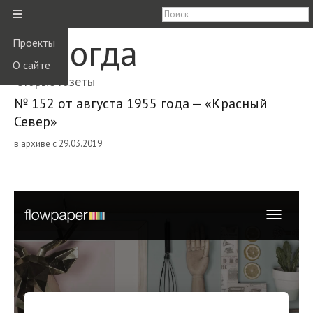
≡
Вологда
Проекты
О сайте
старые газеты
№ 152 от августа 1955 года — «Красный
Север»
в архиве с 29.03.2019