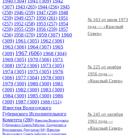
1940
(304)
1941
(309)
1942
(307)
1943
(265)
1944
(256)
1945
(258)
1946
(259)
1947
(258)
1948
(259)
1949
(257)
1950
(261)
1951
№ 163 от июля 1973
(257)
1952
(258)
1953
(257)
1954
года — «Красный
(259)
1955
(259)
1956
(259)
1957
Север»
1958
(270)
1959
(307)
1960
(256)
(309)
1961
(305)
1962
(306)
1963
(306)
1964
(307)
1965
1967
(606)
(309)
1968
(304)
1969
(305)
1970
(306)
1971
(308)
1972
(306)
1973
(305)
№ 225 от ноября
1974
(305)
1975
(305)
1976
1956 года —
(306)
1977
(304)
1978
(300)
«Красный Север»
1979
(300)
1980
(300)
1981
(300)
1982
(300)
1983
(300)
1984
(300)
1985
(300)
1986
(300)
1987
(300)
1988
(151)
Известия Вологодского
Губернского Исполнительного
№ 245 от октября
Комитета
(280)
Известия Вологодского
1961 года —
Губернского Совета Рабочих, Солдатских и
«Красный Север»
Крестьянских Депутатов
(44)
Известия
Вологодского Совета рабочих и солдатских