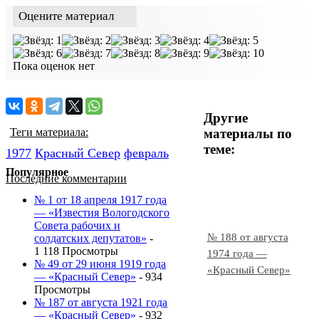
Оцените материал
Пока оценок нет
Другие
материалы по
Теги материала:
теме:
1977
Красный Cевер
февраль
Популярное
Последние комментарии
№ 1 от 18 апреля 1917 года
— «Известия Вологодского
Совета рабочих и
№ 188 от августа
солдатских депутатов»
-
1 118 Просмотры
1974 года —
№ 49 от 29 июня 1919 года
«Красный Север»
— «Красный Север»
- 934
Просмотры
№ 187 от августа 1921 года
— «Красный Север»
- 932