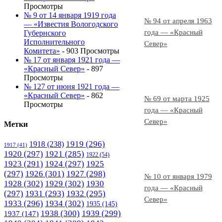
Просмотры
№ 9 от 14 января 1919 года
№ 94 от апреля 1963
— «Известия Вологодского
года — «Красный
Губернского
Исполнительного
Север»
Комитета»
- 903 Просмотры
№ 17 от января 1921 года —
«Красный Север»
- 897
Просмотры
№ 127 от июня 1921 года —
«Красный Север»
- 862
№ 69 от марта 1925
Просмотры
года — «Красный
Север»
Метки
1919
(296)
1918
(238)
1917
(41)
1920
(297)
1921
(285)
1922
(54)
1923
(291)
1924
(297)
1925
(297)
1926
(301)
1927
(298)
№ 10 от января 1979
1928
(302)
1929
(302)
1930
года — «Красный
(297)
1931
(293)
1932
(295)
Север»
1933
(296)
1934
(302)
1935
(145)
1938
(300)
1939
(299)
1937
(147)