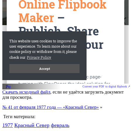
старые газеты
Вологда
Convert your PDF to digital flipbook ↗
Скачать исходный файл
, если не удаётся загрузить документ
для просмотра.
№ 41 от февраля 1977 года — «Красный Север»
»
Теги материала:
1977
Красный Cевер
февраль