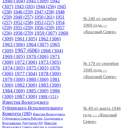
1940
(304)
1941
(309)
1942
(307)
1943
(265)
1944
(256)
1945
(258)
1946
(259)
1947
(258)
1948
(259)
1949
(257)
1950
(261)
1951
№ 240 от октября
(257)
1952
(258)
1953
(257)
1954
1969 года —
(259)
1955
(259)
1956
(259)
1957
«Красный Север»
1958
(270)
1959
(307)
1960
(256)
(309)
1961
(305)
1962
(306)
1963
(306)
1964
(307)
1965
1967
(606)
(309)
1968
(304)
1969
(305)
1970
(306)
1971
(308)
1972
(306)
1973
(305)
№ 179 от сентября
1974
(305)
1975
(305)
1976
1949 года —
(306)
1977
(304)
1978
(300)
«Красный Север»
1979
(300)
1980
(300)
1981
(300)
1982
(300)
1983
(300)
1984
(300)
1985
(300)
1986
(300)
1987
(300)
1988
(151)
Известия Вологодского
Губернского Исполнительного
№ 49 от марта 1946
Комитета
(280)
Известия Вологодского
года — «Красный
Губернского Совета Рабочих, Солдатских и
Север»
Крестьянских Депутатов
(44)
Известия
Вологодского Совета рабочих и солдатских