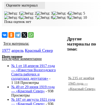
Оцените материал
Пока оценок нет
Другие
материалы по
Теги материала:
теме:
1977
апрель
Красный Cевер
Популярное
Последние комментарии
№ 1 от 18 апреля 1917 года
— «Известия Вологодского
Совета рабочих и
№ 235 от ноября
солдатских депутатов»
-
1 118 Просмотры
1945 года —
№ 49 от 29 июня 1919 года
«Красный Север»
— «Красный Север»
- 938
Просмотры
№ 187 от августа 1921 года
— «Красный Север»
- 936