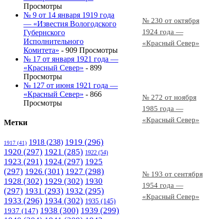
Просмотры
№ 9 от 14 января 1919 года
№ 230 от октября
— «Известия Вологодского
1924 года —
Губернского
Исполнительного
«Красный Север»
Комитета»
- 909 Просмотры
№ 17 от января 1921 года —
«Красный Север»
- 899
Просмотры
№ 127 от июня 1921 года —
«Красный Север»
- 866
№ 272 от ноября
Просмотры
1985 года —
«Красный Север»
Метки
1919
(296)
1918
(238)
1917
(41)
1920
(297)
1921
(285)
1922
(54)
1923
(291)
1924
(297)
1925
(297)
1926
(301)
1927
(298)
№ 193 от сентября
1928
(302)
1929
(302)
1930
1954 года —
(297)
1931
(293)
1932
(295)
«Красный Север»
1933
(296)
1934
(302)
1935
(145)
1938
(300)
1939
(299)
1937
(147)