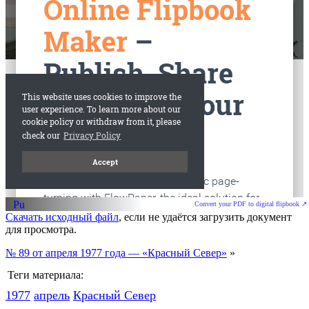
старые газеты
Вологда
Convert your PDF to digital flipbook ↗
Скачать исходный файл
, если не удаётся загрузить документ
для просмотра.
№ 89 от апреля 1977 года — «Красный Север»
»
Теги материала:
1977
апрель
Красный Cевер