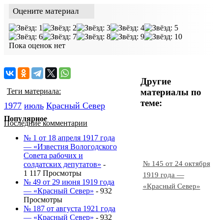
Оцените материал
Пока оценок нет
Другие
материалы по
Теги материала:
теме:
1977
июль
Красный Cевер
Популярное
Последние комментарии
№ 1 от 18 апреля 1917 года
— «Известия Вологодского
Совета рабочих и
№ 145 от 24 октября
солдатских депутатов»
-
1 117 Просмотры
1919 года —
№ 49 от 29 июня 1919 года
«Красный Север»
— «Красный Север»
- 932
Просмотры
№ 187 от августа 1921 года
— «Красный Север»
- 932