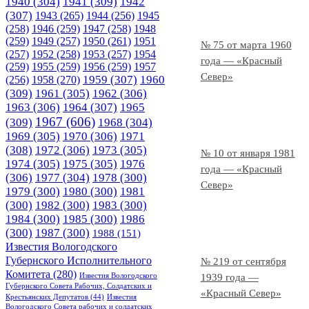
1940
(304)
1941
(309)
1942
(307)
1943
(265)
1944
(256)
1945
(258)
1946
(259)
1947
(258)
1948
(259)
1949
(257)
1950
(261)
1951
№ 75 от марта 1960
(257)
1952
(258)
1953
(257)
1954
года — «Красный
(259)
1955
(259)
1956
(259)
1957
Север»
1958
(270)
1959
(307)
1960
(256)
(309)
1961
(305)
1962
(306)
1963
(306)
1964
(307)
1965
1967
(606)
(309)
1968
(304)
1969
(305)
1970
(306)
1971
(308)
1972
(306)
1973
(305)
№ 10 от января 1981
1974
(305)
1975
(305)
1976
года — «Красный
(306)
1977
(304)
1978
(300)
Север»
1979
(300)
1980
(300)
1981
(300)
1982
(300)
1983
(300)
1984
(300)
1985
(300)
1986
(300)
1987
(300)
1988
(151)
Известия Вологодского
Губернского Исполнительного
№ 219 от сентября
Комитета
(280)
Известия Вологодского
1939 года —
Губернского Совета Рабочих, Солдатских и
«Красный Север»
Крестьянских Депутатов
(44)
Известия
Вологодского Совета рабочих и солдатских