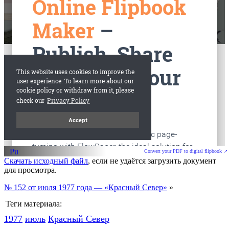
старые газеты
Вологда
Convert your PDF to digital flipbook ↗
Скачать исходный файл
, если не удаётся загрузить документ
для просмотра.
№ 152 от июля 1977 года — «Красный Север»
»
Теги материала:
1977
июль
Красный Cевер