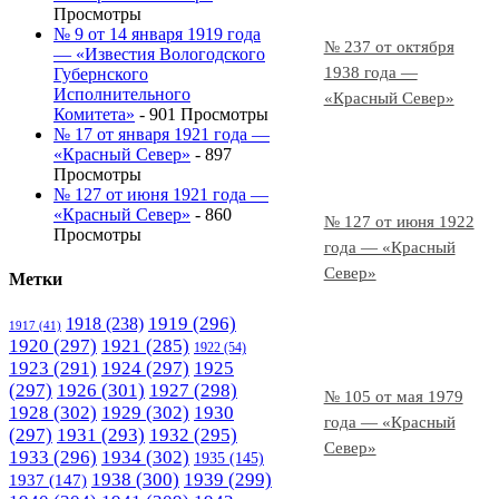
Просмотры
№ 9 от 14 января 1919 года
№ 237 от октября
— «Известия Вологодского
1938 года —
Губернского
Исполнительного
«Красный Север»
Комитета»
- 901 Просмотры
№ 17 от января 1921 года —
«Красный Север»
- 897
Просмотры
№ 127 от июня 1921 года —
«Красный Север»
- 860
№ 127 от июня 1922
Просмотры
года — «Красный
Север»
Метки
1919
(296)
1918
(238)
1917
(41)
1920
(297)
1921
(285)
1922
(54)
1923
(291)
1924
(297)
1925
(297)
1926
(301)
1927
(298)
№ 105 от мая 1979
1928
(302)
1929
(302)
1930
года — «Красный
(297)
1931
(293)
1932
(295)
Север»
1933
(296)
1934
(302)
1935
(145)
1938
(300)
1939
(299)
1937
(147)