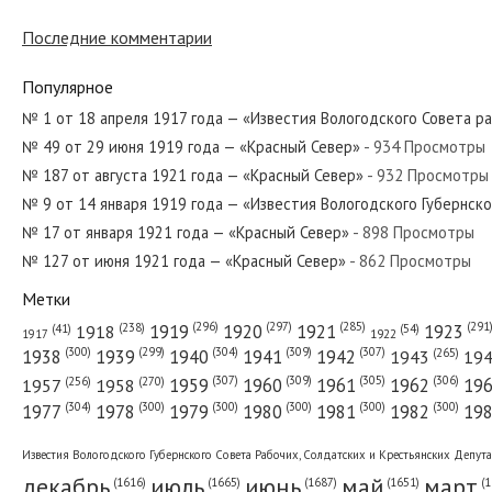
Последние комментарии
№ 225 от ноября 1945 года — «Красный Север»
Популярное
№ 1 от 18 апреля 1917 года — «Известия Вологодского Совета р
№ 49 от 29 июня 1919 года — «Красный Север»
- 934 Просмотры
№ 278 от декабря 1921 года — «Красный Север»
№ 187 от августа 1921 года — «Красный Север»
- 932 Просмотры
№ 9 от 14 января 1919 года — «Известия Вологодского Губернск
№ 17 от января 1921 года — «Красный Север»
- 898 Просмотры
№ 127 от июня 1921 года — «Красный Север»
- 862 Просмотры
№ 53 от марта 1977 года — «Красный Север»
Метки
(296)
(297)
(291
(285)
(238)
1919
1920
1921
1923
1918
(54)
(41)
1922
1917
(309)
(307)
(300)
(299)
(304)
(265)
1938
1939
1940
1941
1942
1943
19
(307)
(309)
(305)
(306)
(270)
(256)
1958
1959
1960
1961
1962
19
1957
№ 117 от мая 1979 года — «Красный Север»
(304)
(300)
(300)
(300)
(300)
(300)
1977
1978
1979
1980
1981
1982
19
Известия Вологодского Губернского Совета Рабочих, Солдатских и Крестьянских Депут
декабрь
июль
июнь
май
март
(1687)
(1
(1665)
(1651)
(1616)