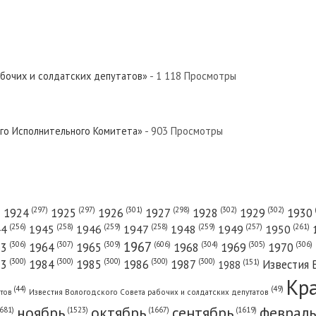
абочих и солдатских депутатов»
- 1 118 Просмотры
ого Исполнительного Комитета»
- 903 Просмотры
(301)
(298)
(302)
(302)
)
(297)
(297)
1924
1925
1926
1927
1928
1929
1930
(261)
(256)
(258)
(259)
(258)
(259)
(257)
1950
44
1945
1946
1947
1948
1949
1967
(606)
(306)
(307)
(309)
(305)
(306)
(304)
63
1964
1965
1968
1969
1970
(300)
(300)
(300)
(300)
(300)
83
1984
1985
1986
1987
Известия 
(151)
1988
Кр
(49)
(44)
атов
Известия Вологодского Совета рабочих и солдатских депутатов
ноябрь
октябрь
сентябрь
февраль
681)
(1667)
(1619)
(1523)