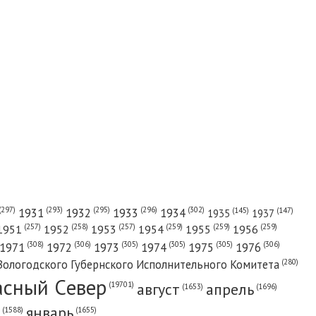
(302)
(297)
(293)
(295)
(296)
1931
1932
1933
1934
(147)
(145)
1935
1937
(257)
(258)
(257)
(259)
(259)
(259)
1951
1952
1953
1954
1955
1956
(308)
(306)
(305)
(305)
(305)
(306)
1971
1972
1973
1974
1975
1976
(280)
Вологодского Губернского Исполнительного Комитета
асный Cевер
август
апрель
(19701)
(1696)
(1653)
январь
(1655)
(1588)