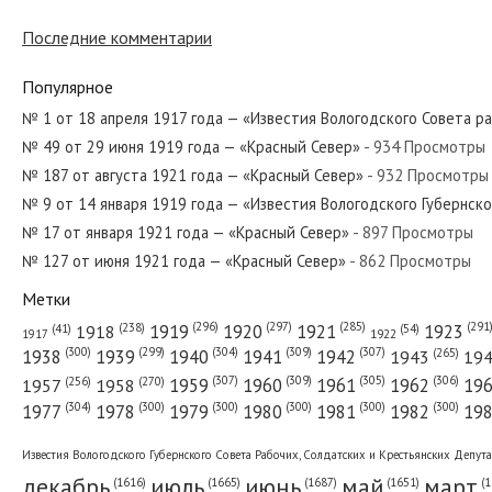
Последние комментарии
№ 227 от ноября 1946 года — «Красный Север»
Популярное
№ 1 от 18 апреля 1917 года — «Известия Вологодского Совета р
№ 49 от 29 июня 1919 года — «Красный Север»
- 934 Просмотры
№ 209 от октября 1943 года — «Красный Север»
№ 187 от августа 1921 года — «Красный Север»
- 932 Просмотры
№ 9 от 14 января 1919 года — «Известия Вологодского Губернск
№ 17 от января 1921 года — «Красный Север»
- 897 Просмотры
№ 127 от июня 1921 года — «Красный Север»
- 862 Просмотры
№ 116 от мая 1932 года — «Красный Север»
Метки
(296)
(297)
(291
(285)
(238)
1919
1920
1921
1923
1918
(54)
(41)
1922
1917
(309)
(307)
(300)
(299)
(304)
(265)
1938
1939
1940
1941
1942
1943
19
(307)
(309)
(305)
(306)
(270)
(256)
1958
1959
1960
1961
1962
19
1957
№ 101 от декабря 1930 года — «Красный Север»
(304)
(300)
(300)
(300)
(300)
(300)
1977
1978
1979
1980
1981
1982
19
Известия Вологодского Губернского Совета Рабочих, Солдатских и Крестьянских Депут
декабрь
июль
июнь
май
март
(1687)
(1
(1665)
(1651)
(1616)