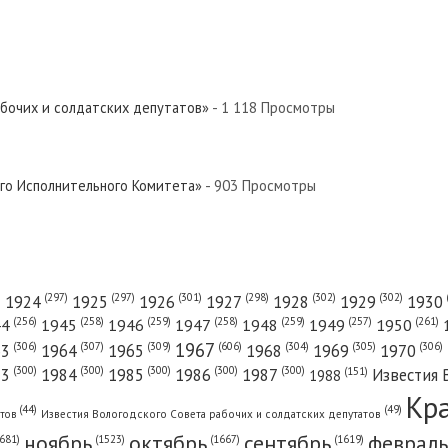
абочих и солдатских депутатов»
- 1 118 Просмотры
ого Исполнительного Комитета»
- 903 Просмотры
(301)
(298)
(302)
(302)
)
(297)
(297)
1924
1925
1926
1927
1928
1929
1930
(261)
(256)
(258)
(259)
(258)
(259)
(257)
1950
44
1945
1946
1947
1948
1949
1967
(606)
(306)
(307)
(309)
(305)
(306)
(304)
63
1964
1965
1968
1969
1970
(300)
(300)
(300)
(300)
(300)
83
1984
1985
1986
1987
Известия 
(151)
1988
Кр
(49)
(44)
атов
Известия Вологодского Совета рабочих и солдатских депутатов
ноябрь
октябрь
сентябрь
февраль
681)
(1667)
(1619)
(1523)