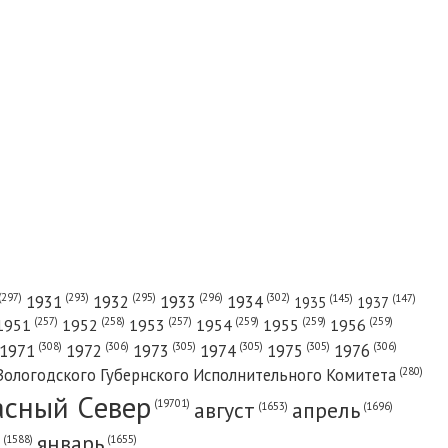
(302)
(297)
(293)
(295)
(296)
1931
1932
1933
1934
(147)
(145)
1935
1937
(257)
(258)
(257)
(259)
(259)
(259)
1951
1952
1953
1954
1955
1956
(308)
(306)
(305)
(305)
(305)
(306)
1971
1972
1973
1974
1975
1976
(280)
Вологодского Губернского Исполнительного Комитета
асный Cевер
август
апрель
(19701)
(1696)
(1653)
январь
(1655)
(1588)