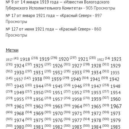
№ 9 от 14 января 1919 года — «Известия Вологодского
Губернского Исполнительного Комитета»
- 903 Просмотры
№ 17 от января 1921 года — «Красный Север»
- 897
Просмотры
№ 127 от июня 1921 года — «Красный Север»
- 860
№ 179 от августа 1975 года — «Красный Север»
Просмотры
Метки
(296)
(297)
(285)
(238)
1919
1920
1921
1923
1918
(54)
(41)
1922
1917
№ 296 от декабря 1933 года — «Красный Север»
(301)
(298)
(302)
(291)
(297)
(297)
1924
1925
1926
1927
1928
1929
(302)
(302)
(297)
(293)
(295)
(296)
1930
1931
1932
1933
1934
1935
(309)
(300)
(299)
(304)
1938
1939
1940
1941
1942
(147)
(145)
1937
(307)
(265)
(256)
(258)
(259)
(258)
1943
1944
1945
1946
1947
1948
(261)
(259)
(257)
(257)
(258)
(257)
1950
1949
1951
1952
1953
1954
№ 298 от декабря 1940 года — «Красный Север»
(307)
(270)
(259)
(259)
(259)
(256)
1958
1959
1960
1955
1956
1957
1967
(309)
(305)
(306)
(306)
(307)
(309)
1961
1962
1963
1964
1965
(606)
(305)
(306)
(308)
(306)
(304)
1968
1969
1970
1971
1972
1973
(305)
(305)
(305)
(306)
(304)
(300)
1974
1975
1976
1977
1978
1979
(300)
(300)
(300)
(300)
(300)
(300)
1980
1981
1982
1983
1984
1985