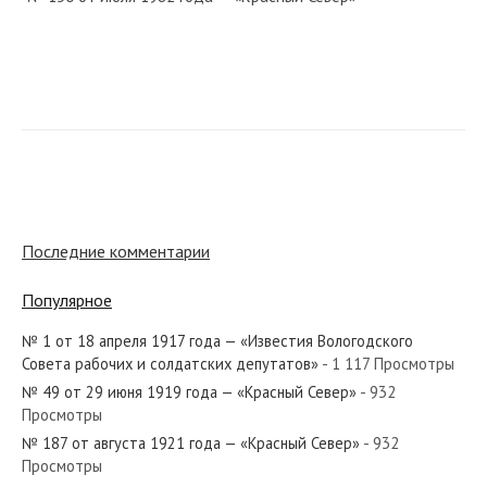
№ 20 от января 1963 года — «Красный Север»
№ 28 от февраля 1931 года — «Красный Север»
Последние комментарии
Популярное
№ 1 от 18 апреля 1917 года — «Известия Вологодского
№ 170 от августа 1931 года — «Красный Север»
Совета рабочих и солдатских депутатов»
- 1 117 Просмотры
№ 49 от 29 июня 1919 года — «Красный Север»
- 932
Просмотры
№ 187 от августа 1921 года — «Красный Север»
- 932
Просмотры
№ 52 от марта 1981 года — «Красный Север»